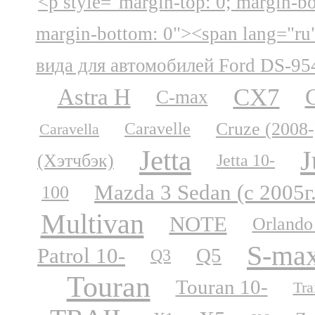
<p style="margin-top: 0; margin-b
margin-bottom: 0"><span lang="ru
вида для автомобилей Ford DS-95
CX7
Astra H
C-max
Cruze (2008-
Caravelle
Caravella
Jetta
J
(Хэтчбэк)
Jetta 10-
Mazda 3 Sedan (с 2005г
100
Multivan
NOTE
Orlando
S-ma
Patrol 10-
Q5
Q3
Touran
Touran 10-
Tra