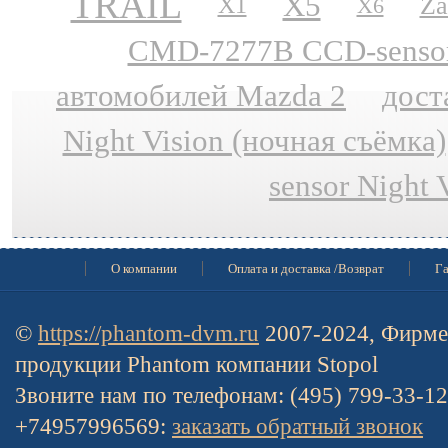
TRAIL
X5
Za
X1
X6
CMD-7277B CCD-sensor N
автомобилей Mazda 2
дост
Night Vision (ночная съёмка)
sensor Night 
О компании
Оплата и доставка /Возврат
Га
©
https://phantom-dvm.ru
2007-2024, Фирме
продукции Phantom компании Stopol
Звоните нам по телефонам: (495) 799-33-1
+74957996569:
заказать обратный звонок