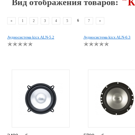
К
Вид отображения товаров:
6
«
1
2
3
4
5
7
»
Аудиосистема kicx ALN-5.2
Аудиосистема kicx ALN-6.3