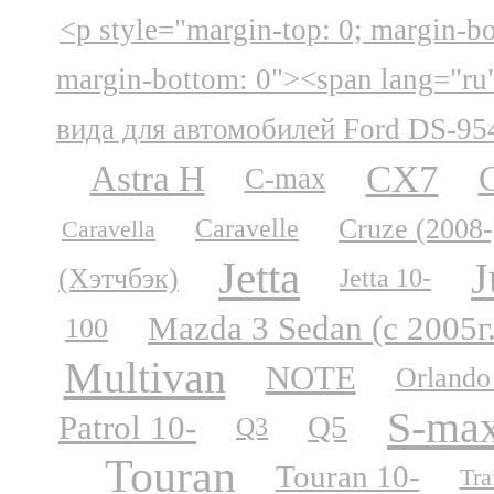
<p style="margin-top: 0; margin-b
margin-bottom: 0"><span lang="ru
вида для автомобилей Ford DS-95
CX7
Astra H
C-max
Cruze (2008-
Caravelle
Caravella
Jetta
J
(Хэтчбэк)
Jetta 10-
Mazda 3 Sedan (с 2005г
100
Multivan
NOTE
Orlando
S-ma
Patrol 10-
Q5
Q3
Touran
Touran 10-
Tra