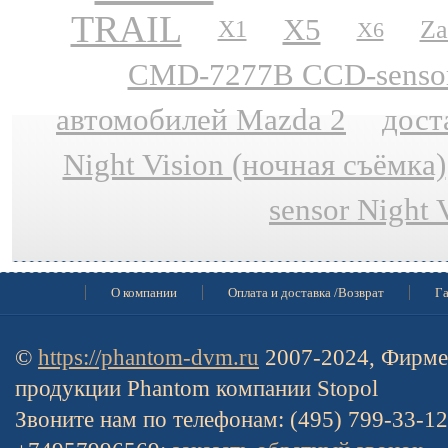
TRAIL
X5
Za
X1
X6
CMD-7277B CCD-sensor N
автомобилей Mazda 2
дост
Night Vision (ночная съёмка)
sensor Night 
О компании
Оплата и доставка /Возврат
Га
©
https://phantom-dvm.ru
2007-2024, Фирме
продукции Phantom компании Stopol
Звоните нам по телефонам: (495) 799-33-1