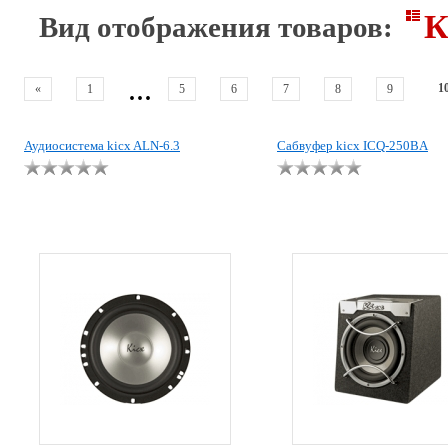
К
Вид отображения товаров:
...
1
«
1
5
6
7
8
9
Аудиосистема kicx ALN-6.3
Сабвуфер kicx ICQ-250BA