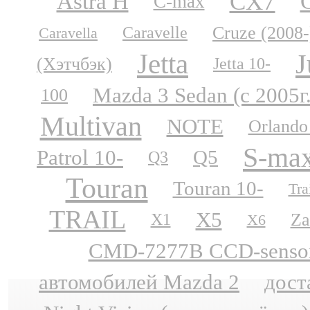
CX7
Astra H
C-max
Cruze (2008-
Caravelle
Caravella
Jetta
J
(Хэтчбэк)
Jetta 10-
Mazda 3 Sedan (с 2005г
100
Multivan
NOTE
Orlando
S-ma
Patrol 10-
Q5
Q3
Touran
Touran 10-
Tra
TRAIL
X5
Za
X1
X6
CMD-7277B CCD-sensor N
автомобилей Mazda 2
дост