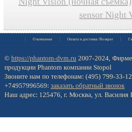
Night Vision (ночная съёмка)
sensor Night 
О компании
Оплата и доставка /Возврат
Га
©
https://phantom-dvm.ru
2007-2024, Фирме
продукции Phantom компании Stopol
Звоните нам по телефонам: (495) 799-33-1
+74957996569:
заказать обратный звонок
Наш адрес: 125476, г. Москва, ул. Василия