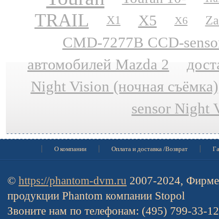
TRAIL
X5
Za
X1
X6
CMD-7277B CCD-sensor N
автомобилей Mazda 2
дост
Night Vision (ночная съёмка)
sensor Night 
О компании
Оплата и доставка /Возврат
Га
©
https://phantom-dvm.ru
2007-2024, Фирме
продукции Phantom компании Stopol
Звоните нам по телефонам: (495) 799-33-1