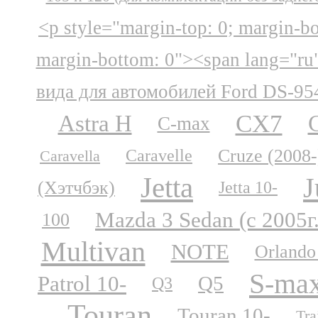
<p style="margin-top: 0; margin-b
margin-bottom: 0"><span lang="ru
вида для автомобилей Ford DS-95
CX7
Astra H
C-max
Cruze (2008-
Caravelle
Caravella
Jetta
J
(Хэтчбэк)
Jetta 10-
Mazda 3 Sedan (с 2005г
100
Multivan
NOTE
Orlando
S-ma
Patrol 10-
Q5
Q3
Touran
Touran 10-
Tra