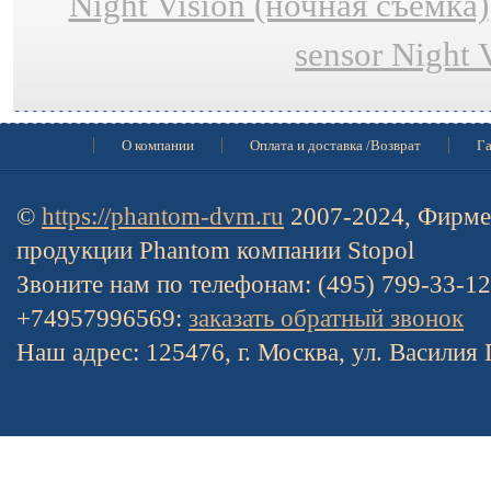
Night Vision (ночная съёмка)
sensor Night 
О компании
Оплата и доставка /Возврат
Га
©
https://phantom-dvm.ru
2007-2024, Фирме
продукции Phantom компании Stopol
Звоните нам по телефонам: (495) 799-33-1
+74957996569:
заказать обратный звонок
Наш адрес: 125476, г. Москва, ул. Василия