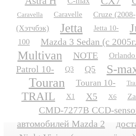
CX7
Astra H
C-max
Cruze (2008-
Caravelle
Caravella
Jetta
J
(Хэтчбэк)
Jetta 10-
Mazda 3 Sedan (с 2005г
100
Multivan
NOTE
Orlando
S-ma
Patrol 10-
Q5
Q3
Touran
Touran 10-
Tra
TRAIL
X5
Za
X1
X6
CMD-7277B CCD-sensor N
автомобилей Mazda 2
дост