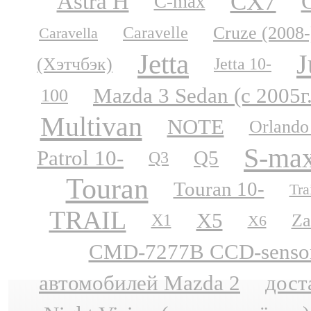
CX7
Astra H
C-max
Cruze (2008-
Caravelle
Caravella
Jetta
J
(Хэтчбэк)
Jetta 10-
Mazda 3 Sedan (с 2005г
100
Multivan
NOTE
Orlando
S-ma
Patrol 10-
Q5
Q3
Touran
Touran 10-
Tra
TRAIL
X5
Za
X1
X6
CMD-7277B CCD-sensor N
автомобилей Mazda 2
дост