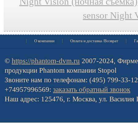
Night Vision (ночная съёмка)
sensor Night 
О компании
Оплата и доставка /Возврат
Га
©
https://phantom-dvm.ru
2007-2024, Фирме
продукции Phantom компании Stopol
Звоните нам по телефонам: (495) 799-33-1
+74957996569:
заказать обратный звонок
Наш адрес: 125476, г. Москва, ул. Василия