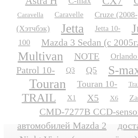
CX7
Astra H
C-max
Cruze (2008-
Caravelle
Caravella
Jetta
J
(Хэтчбэк)
Jetta 10-
Mazda 3 Sedan (с 2005г
100
Multivan
NOTE
Orlando
S-ma
Patrol 10-
Q5
Q3
Touran
Touran 10-
Tra
TRAIL
X5
Za
X1
X6
CMD-7277B CCD-sensor N
автомобилей Mazda 2
дост