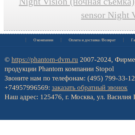
Night Vision (ночная съёмка)
sensor Night 
О компании
Оплата и доставка /Возврат
Га
©
https://phantom-dvm.ru
2007-2024, Фирме
продукции Phantom компании Stopol
Звоните нам по телефонам: (495) 799-33-1
+74957996569:
заказать обратный звонок
Наш адрес: 125476, г. Москва, ул. Василия