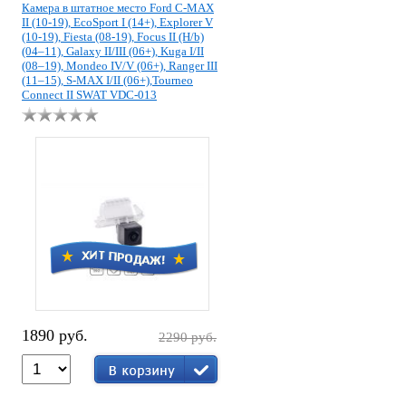
Камера в штатное место Ford C-MAX
II (10-19), EcoSport I (14+), Explorer V
(10-19), Fiesta (08-19), Focus II (H/b)
(04–11), Galaxy II/III (06+), Kuga I/II
(08–19), Mondeo IV/V (06+), Ranger III
(11–15), S-MAX I/II (06+),Tourneo
Connect II SWAT VDC-013
1890 руб.
2290 руб.