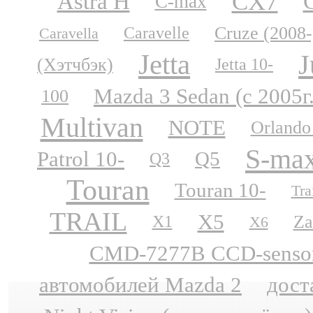
CX7
Astra H
C-max
Cruze (2008-
Caravelle
Caravella
Jetta
J
(Хэтчбэк)
Jetta 10-
Mazda 3 Sedan (с 2005г
100
Multivan
NOTE
Orlando
S-ma
Patrol 10-
Q5
Q3
Touran
Touran 10-
Tra
TRAIL
X5
Za
X1
X6
CMD-7277B CCD-sensor N
автомобилей Mazda 2
дост