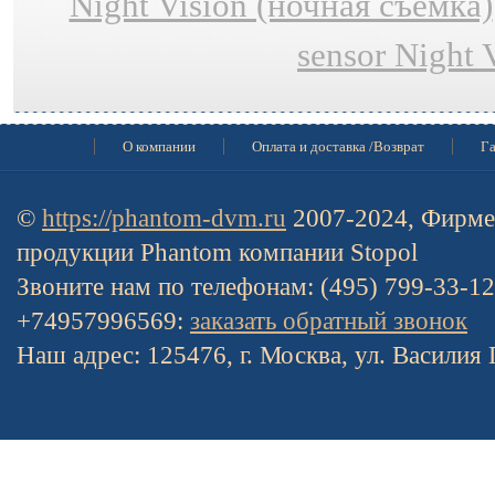
Night Vision (ночная съёмка)
sensor Night 
О компании
Оплата и доставка /Возврат
Га
©
https://phantom-dvm.ru
2007-2024, Фирме
продукции Phantom компании Stopol
Звоните нам по телефонам: (495) 799-33-1
+74957996569:
заказать обратный звонок
Наш адрес: 125476, г. Москва, ул. Василия