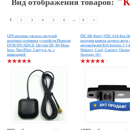
К
Вид отображения товаров:
1
...
2
3
4
5
6
9
»
GPS-антенна для всех моделей
INCAR (Intro) VDC-016-Kia Ц
штатных головных устройств Phantom
штатная камера заднего вида 
DVM/DV/AD/CE, Daystar DS, MyDean,
автомобилей KIA Sorento 2,3,4
Intro, NaviPilot, Carsys и др. с
Mahave, Ceed, Carence, Opirus
навигацией
Sportage 10+