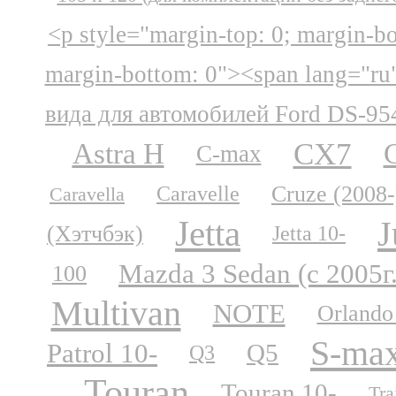
<p style="margin-top: 0; margin-b
margin-bottom: 0"><span lang="ru
вида для автомобилей Ford DS-95
CX7
Astra H
C-max
Cruze (2008-
Caravelle
Caravella
Jetta
J
(Хэтчбэк)
Jetta 10-
Mazda 3 Sedan (с 2005г
100
Multivan
NOTE
Orlando
S-ma
Patrol 10-
Q5
Q3
Touran
Touran 10-
Tra