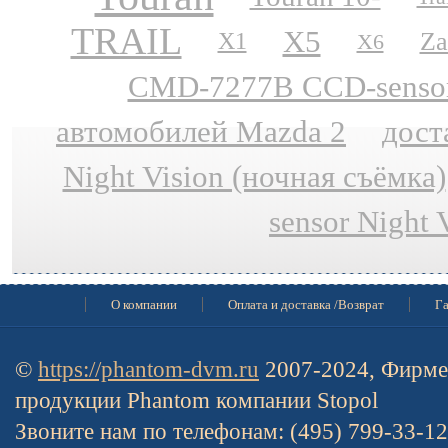
TRAIL
X5
Za
X1
X6
CMD-7277B CCD-sensor N
автомобилей Mazda 2
дост
Night Vision (ночная съёмка)
sensor Night 
О компании
Оплата и доставка /Возврат
Га
©
https://phantom-dvm.ru
2007-2024, Фирме
продукции Phantom компании Stopol
Звоните нам по телефонам: (495) 799-33-1