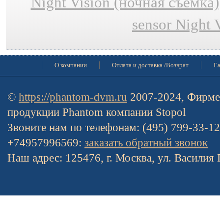
Night Vision (ночная съёмка)
sensor Night 
О компании
Оплата и доставка /Возврат
Га
©
https://phantom-dvm.ru
2007-2024, Фирме
продукции Phantom компании Stopol
Звоните нам по телефонам: (495) 799-33-1
+74957996569:
заказать обратный звонок
Наш адрес: 125476, г. Москва, ул. Василия