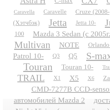
CX7
Astra H
C-max
Cruze (2008-
Caravelle
Caravella
Jetta
J
(Хэтчбэк)
Jetta 10-
Mazda 3 Sedan (с 2005г
100
Multivan
NOTE
Orlando
S-ma
Patrol 10-
Q5
Q3
Touran
Touran 10-
Tra
TRAIL
X5
Za
X1
X6
CMD-7277B CCD-sensor N
автомобилей Mazda 2
дост