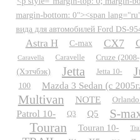
<p style="margin-top: 0; margin-b
margin-bottom: 0"><span lang="ru
вида для автомобилей Ford DS-95
CX7
Astra H
C-max
Cruze (2008-
Caravelle
Caravella
Jetta
J
(Хэтчбэк)
Jetta 10-
Mazda 3 Sedan (с 2005г
100
Multivan
NOTE
Orlando
S-ma
Patrol 10-
Q5
Q3
Touran
Touran 10-
Tra