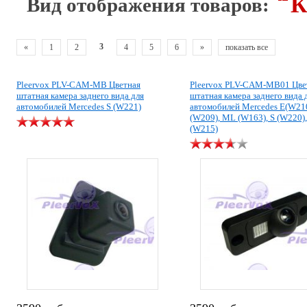
К
Вид отображения товаров:
3
«
1
2
4
5
6
»
показать все
Pleervox PLV-CAM-MB Цветная
Pleervox PLV-CAM-MB01 Цве
штатная камера заднего вида для
штатная камера заднего вида 
автомобилей Mercedes S (W221)
автомобилей Mercedes E(W21
(W209), ML (W163), S (W220)
(W215)