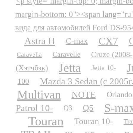
<p style="margin-top: 0; margin-b
margin-bottom: 0"><span lang="ru
вида для автомобилей Ford DS-95
CX7
Astra H
C-max
Cruze (2008-
Caravelle
Caravella
Jetta
J
(Хэтчбэк)
Jetta 10-
Mazda 3 Sedan (с 2005г
100
Multivan
NOTE
Orlando
S-ma
Patrol 10-
Q5
Q3
Touran
Touran 10-
Tra