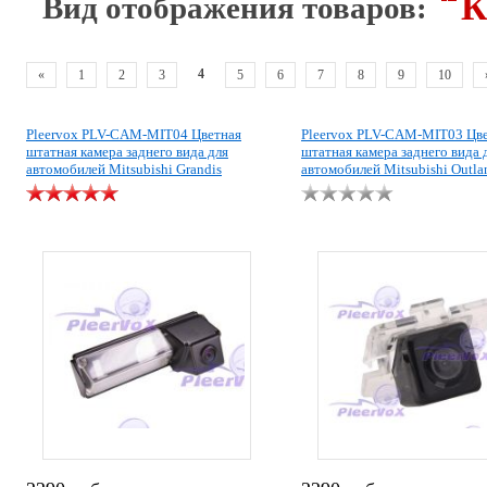
К
Вид отображения товаров:
4
«
1
2
3
5
6
7
8
9
10
Pleervox PLV-CAM-MIT04 Цветная
Pleervox PLV-CAM-MIT03 Цв
штатная камера заднего вида для
штатная камера заднего вида 
автомобилей Mitsubishi Grandis
автомобилей Mitsubishi Outla