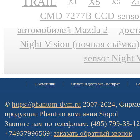
TRAIL
X5
Za
X1
X6
CMD-7277B CCD-sensor N
автомобилей Mazda 2
дост
Night Vision (ночная съёмка)
sensor Night 
О компании
Оплата и доставка /Возврат
Га
©
https://phantom-dvm.ru
2007-2024, Фирме
продукции Phantom компании Stopol
Звоните нам по телефонам: (495) 799-33-1
+74957996569:
заказать обратный звонок