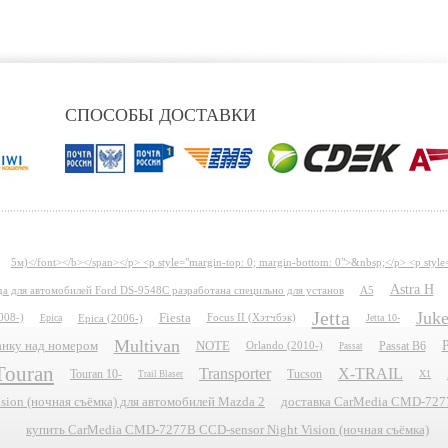
СПОСОБЫ ДОСТАВКИ
5м)</font></b></span></p> <p style="margin-top: 0; margin-bottom: 0">&nbsp;</p> <p style
Astra H
ида для автомобилей Ford DS-9548C разработана специльно для установ
A5
Jetta
Juk
Fiesta
008-)
Epica
Epica (2006-)
Focus II (Хэтчбэк)
Jetta 10-
Multivan
P
планку над номером
NOTE
Passat B6
Orlando (2010-)
Passat
Touran
Transporter
X-TRAIL
Touran 10-
Tucson
X1
Trail Blaser
ion (ночная съёмка) для автомобилей Mazda 2
доставка CarMedia CMD-7277B
купить CarMedia CMD-7277B CCD-sensor Night Vision (ночная съёмка)