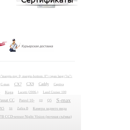
="margin-top: 0; margin-bottom: 0"><span lang="ru">
CX7
CX9
Caddy
C-max
Captiva
e
Kuga
Lacetti (2006-)
Land Cruiser 100
S-max
assat CC
Patrol 10-
Q5
Q3
X5
Камера заднего вида
Zafira B
X6
 CCD-sensor Night Vision (ночная съёмка)