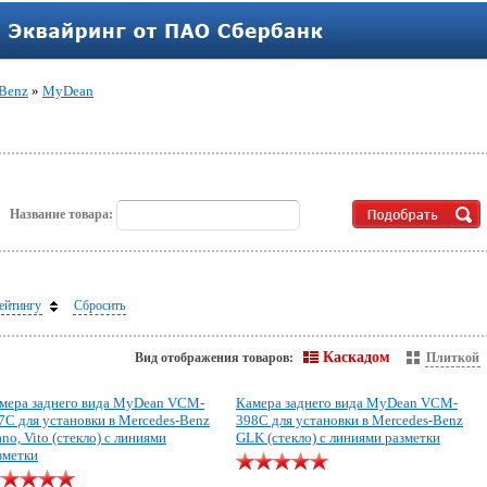
-Benz
»
MyDean
.
Название товара:
ейтингу
Сбросить
Каскадом
Вид отображения товаров:
Плиткой
мера заднего вида MyDean VCM-
Камера заднего вида MyDean VCM-
7C для установки в Mercedes-Benz
398C для установки в Mercedes-Benz
ano, Vito (стекло) с линиями
GLK (стекло) с линиями разметки
зметки