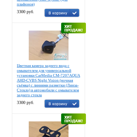
плафонов)
3300 руб.
Цветная камера заднего вида c
омывателем для универсальной
установки CarMedia CM-7207AQUA
AHD-CVBS Night Vision (ночная
съёмка) с линиями разметки (Линза-
Стекло) в автомобили с омывателем
заднего стекла
3300 руб.