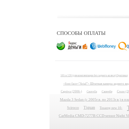
СПОСОБЫ ОПЛАТЫ
105 и 120 (для комплектации без заднего колеса) Оригинал
<font face="Arial"> Штатная камера заднего в
Captiva (2006-)
Caravelle
Cruze (2
Caravella
Mazda 3 Sedan (с 2005г.в. по 2013г.в.) в 
Tiguan
Scirocco
Touareg new 10-
CarMedia CMD-7277B CCD-sensor Night Vis