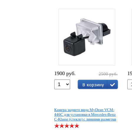
1900 руб.
1
2500 руб.
Камера заднего вида MyDean VCM-
446C для установки в Mercedes-Benz
C-Klasse (стекло) с линиями разметки