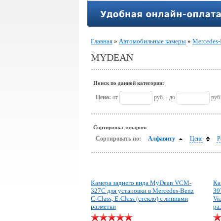
Главная
»
Автомобильные камеры
»
Mercedes
MYDEAN
Поиск по данной категории:
Цена:
от
руб. - до
руб
Сортировка товаров:
Сортировать по:
Алфавиту
Цене
Р
Камера заднего вида MyDean VCM-
Ка
327C для установки в Mercedes-Benz
39
C-Class, E-Class (стекло) с линиями
Vi
разметки
ра