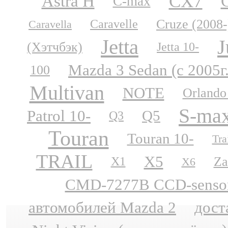
CX7
Astra H
C-max
Cruze (2008-
Caravelle
Caravella
Jetta
J
(Хэтчбэк)
Jetta 10-
Mazda 3 Sedan (с 2005г
100
Multivan
NOTE
Orlando
S-ma
Patrol 10-
Q5
Q3
Touran
Touran 10-
Tra
TRAIL
X5
Za
X1
X6
CMD-7277B CCD-sensor N
автомобилей Mazda 2
дост