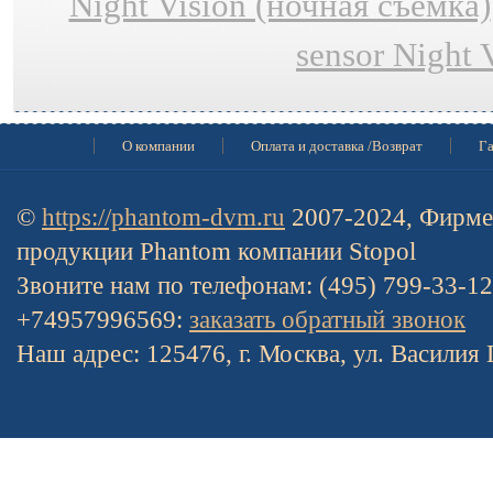
Night Vision (ночная съёмка)
sensor Night 
О компании
Оплата и доставка /Возврат
Га
©
https://phantom-dvm.ru
2007-2024, Фирме
продукции Phantom компании Stopol
Звоните нам по телефонам: (495) 799-33-1
+74957996569:
заказать обратный звонок
Наш адрес: 125476, г. Москва, ул. Василия