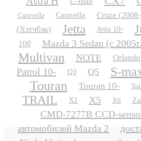
CX7
Astra H
C-max
Cruze (2008-
Caravelle
Caravella
Jetta
J
(Хэтчбэк)
Jetta 10-
Mazda 3 Sedan (с 2005г
100
Multivan
NOTE
Orlando
S-ma
Patrol 10-
Q5
Q3
Touran
Touran 10-
Tra
TRAIL
X5
Za
X1
X6
CMD-7277B CCD-sensor N
автомобилей Mazda 2
дост