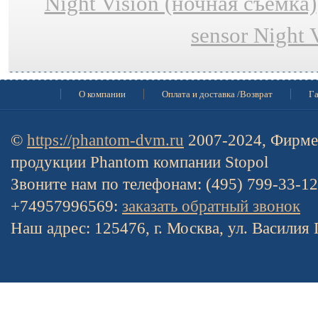
Night Vision (ночная съёмка)
sensor Night 
О компании
Оплата и доставка /Возврат
Га
©
https://phantom-dvm.ru
2007-2024, Фирме
продукции Phantom компании Stopol
Звоните нам по телефонам: (495) 799-33-1
+74957996569:
заказать обратный звонок
Наш адрес: 125476, г. Москва, ул. Василия