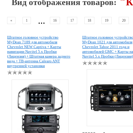
К
Вид отображения товаров:
...
«
1
16
17
18
19
20
Штатное головное устройство
Штатное головное устройств
MyDean 7189 для автомобиля
MyDean 1021 для автомобиля
Chevrolet NEW Captiva + Карты
Chevrolet Tahoe 2011 года и
навигации Navitel 5.x Пробки
автомобилей GMC + Карты на
(Лицензия) + Штатная камера заднего
Navitel 5.x Пробки (Лицензия)
вида + ТВ-антенна Calearo ANT
внутренней установки