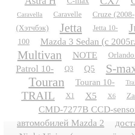
CX7
Astra H
C-max
Cruze (2008-
Caravelle
Caravella
Jetta
J
(Хэтчбэк)
Jetta 10-
Mazda 3 Sedan (с 2005г
100
Multivan
NOTE
Orlando
S-ma
Patrol 10-
Q5
Q3
Touran
Touran 10-
Tra
TRAIL
X5
Za
X1
X6
CMD-7277B CCD-sensor N
автомобилей Mazda 2
дост