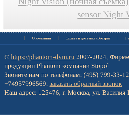
Night Vision (ночная съёмка)
sensor Night 
О компании
Оплата и доставка /Возврат
Га
©
https://phantom-dvm.ru
2007-2024, Фирме
продукции Phantom компании Stopol
Звоните нам по телефонам: (495) 799-33-1
+74957996569:
заказать обратный звонок
Наш адрес: 125476, г. Москва, ул. Василия