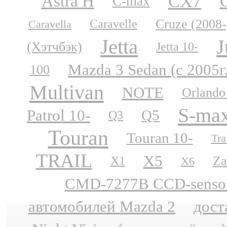
CX7
Astra H
C-max
Cruze (2008-
Caravelle
Caravella
Jetta
J
(Хэтчбэк)
Jetta 10-
Mazda 3 Sedan (с 2005г
100
Multivan
NOTE
Orlando
S-ma
Patrol 10-
Q5
Q3
Touran
Touran 10-
Tra
TRAIL
X5
Za
X1
X6
CMD-7277B CCD-sensor N
автомобилей Mazda 2
дост