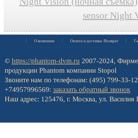
Night Vision (ночная съёмка)
sensor Night 
О компании
Оплата и доставка /Возврат
Га
©
https://phantom-dvm.ru
2007-2024, Фирме
продукции Phantom компании Stopol
Звоните нам по телефонам: (495) 799-33-1
+74957996569:
заказать обратный звонок
Наш адрес: 125476, г. Москва, ул. Василия