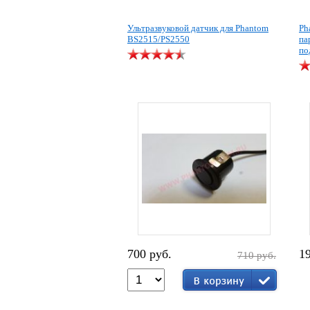
Ультразвуковой датчик для Phantom
Ph
BS2515/PS2550
па
по
700 руб.
1
710 руб.