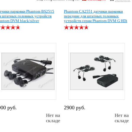
тчики парковки Phantom BS2515
Phantom CA2551 датчики парковки
я штатных головных устройств
передние для штатных головных
antom DVM black/silver
устройств серии Phantom DVM G HDi
900 руб.
2900 руб.
Нет на
Нет на
складе
складе