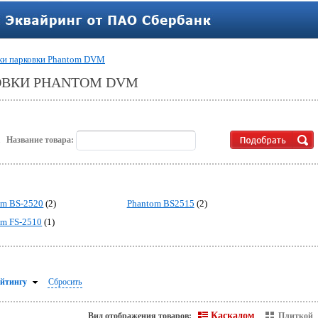
ки парковки Phantom DVM
ОВКИ PHANTOM DVM
.
Название товара:
om BS-2520
(2)
Phantom BS2515
(2)
om FS-2510
(1)
ейтингу
Сбросить
Каскадом
Вид отображения товаров:
Плиткой