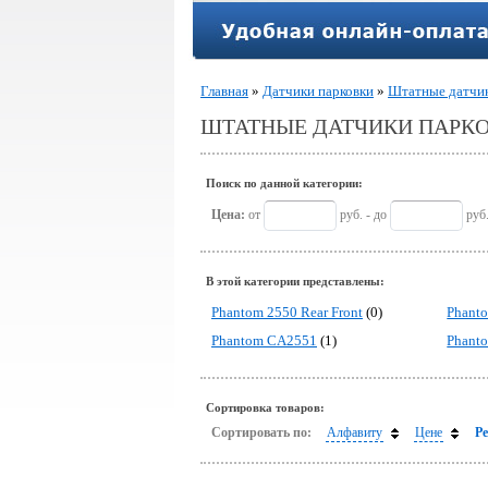
Главная
»
Датчики парковки
»
Штатные датчи
ШТАТНЫЕ ДАТЧИКИ ПАРК
Поиск по данной категории:
Цена:
от
руб. - до
руб
В этой категории представлены:
Phantom 2550 Rear Front
(0)
Phant
Phantom CA2551
(1)
Phant
Сортировка товаров:
Сортировать по:
Алфавиту
Цене
Р