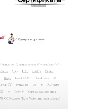
="margin-top: 0; margin-bottom: 0"><span lang="ru">
CX7
CX9
Caddy
C-max
Captiva
e
Kuga
Lacetti (2006-)
Land Cruiser 100
S-max
assat CC
Patrol 10-
Q5
Q3
X5
Камера заднего вида
Zafira B
X6
 CCD-sensor Night Vision (ночная съёмка)