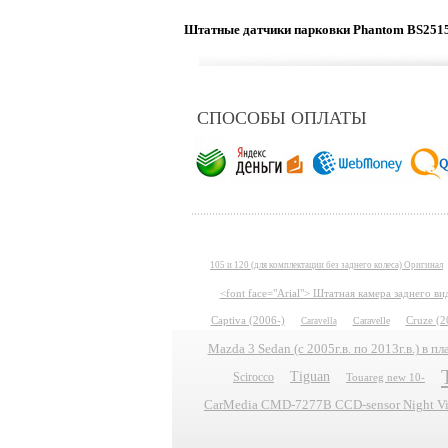
Штатные датчики парковки Phantom BS2515
СПОСОБЫ ОПЛАТЫ
105 и 120 (для комплектации без заднего колеса) Оригинал
<font face="Arial"> Штатная камера заднего в
Captiva (2006-)
Caravelle
Cruze (2
Caravella
Mazda 3 Sedan (с 2005г.в. по 2013г.в.) в 
Tiguan
Scirocco
Touareg new 10-
CarMedia CMD-7277B CCD-sensor Night Vis