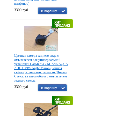
плафонов)
3300 руб.
Цветная камера заднего вида c
омывателем для универсальной
установки CarMedia CM-7207AQUA
AHD-CVBS Night Vision (ночная
съёмка) с линиями разметки (Линза-
Стекло) в автомобили с омывателем
заднего стекла
3300 руб.