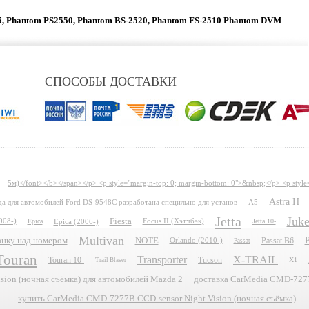
, Phantom PS2550,
Phantom BS-2520,
Phantom FS-2510
Phantom DVM
СПОСОБЫ ДОСТАВКИ
5м)</font></b></span></p> <p style="margin-top: 0; margin-bottom: 0">&nbsp;</p> <p style
Astra H
ида для автомобилей Ford DS-9548C разработана специльно для установ
A5
Jetta
Juk
Fiesta
008-)
Epica
Epica (2006-)
Focus II (Хэтчбэк)
Jetta 10-
Multivan
P
планку над номером
NOTE
Passat B6
Orlando (2010-)
Passat
Touran
Transporter
X-TRAIL
Touran 10-
Tucson
X1
Trail Blaser
ion (ночная съёмка) для автомобилей Mazda 2
доставка CarMedia CMD-7277B
купить CarMedia CMD-7277B CCD-sensor Night Vision (ночная съёмка)