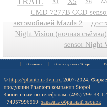
TRAIL
X5
Za
X1
X6
CMD-7277B CCD-sensor N
автомобилей Mazda 2
дост
Night Vision (ночная съёмка)
sensor Night 
О компании
Оплата и доставка /Возврат
Га
©
https://phantom-dvm.ru
2007-2024, Фирме
продукции Phantom компании Stopol
Звоните нам по телефонам: (495) 799-33-1
+74957996569:
заказать обратный звонок