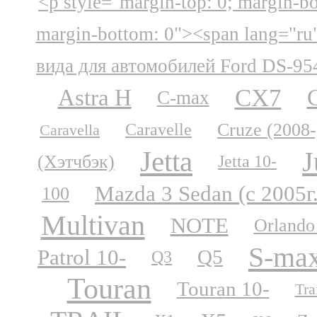
<p style="margin-top: 0; margin-b
margin-bottom: 0"><span lang="ru
вида для автомобилей Ford DS-95
CX7
Astra H
C-max
Cruze (2008-
Caravelle
Caravella
Jetta
J
(Хэтчбэк)
Jetta 10-
Mazda 3 Sedan (с 2005г
100
Multivan
NOTE
Orlando
S-ma
Patrol 10-
Q5
Q3
Touran
Touran 10-
Tra