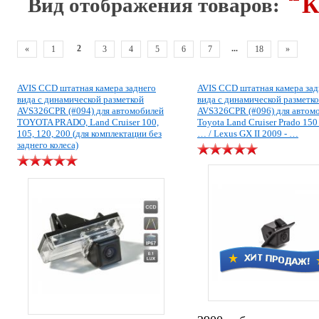
К
Вид отображения товаров:
2
...
«
1
3
4
5
6
7
18
»
AVIS CCD штатная камера заднего
AVIS CCD штатная камера зад
вида с динамической разметкой
вида с динамической разметк
AVS326CPR (#094) для автомобилей
AVS326CPR (#096) для автом
TOYOTA PRADO, Land Cruiser 100,
Toyota Land Cruiser Prado 150
105, 120, 200 (для комплектации без
… / Lexus GX II 2009 - …
заднего колеса)