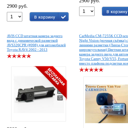
2900 руб.
2900 руб.
AVIS CCD штатная камера заднего
CarMedia CM-7255K CCD-sen
вида с динамической разметкой
Night Vision (ночная съёмка) с
AVS326CPR (#098) для автомобилей
линиями разметки (Линза-Сте
Toyota RAV4 2002 - 2013
широкоугольная) Цветная шта
камера заднего вида для авто
Toyota Camry V50/V55, Fortu
вместо плафона подсветки но