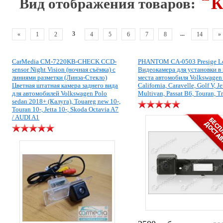
К
Вид отображения товаров:
3
...
«
1
2
4
5
6
7
8
14
»
CarMedia CM-7220KB-CHECK CCD-
PHANTOM CA-0503 Presige L
sensor Night Vision (ночная съёмка) с
Видеокамера для установки в
линиями разметки (Линза-Стекло)
места автомобиля Volkswagen
Цветная штатная камера заднего вида
California, Caravelle, Golf V, Je
для автомобилей Volkswagen Polo
Multivan, Passat B6, Touran, T
sedan 2018+ (Калуга), Touareg new 10-,
Touran 10-, Jetta 10-, Skoda Octavia A7
/ AUDI A1