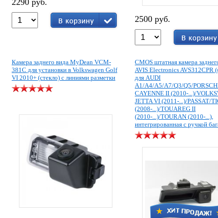
2290 руб.
2500 руб.
Камера заднего вида MyDean VCM-
CMOS штатная камера заднег
381C для установки в Volkswagen Golf
AVIS Electronics AVS312CPR (
VI 2010+ (стекло) с линиями разметки
для AUDI
A1/A4/A5/A7/Q3/Q5/PORSCH
CAYENNE II (2010-...)/VOL
JETTA VI (2011-...)/PASSAT/
(2008-...)/TOUAREG II
(2010-...)/TOURAN (2010-...),
интегрированная с ручкой ба