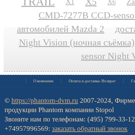
TRAIL
X5
Za
X1
X6
CMD-7277B CCD-sensor N
автомобилей Mazda 2
дост
Night Vision (ночная съёмка)
sensor Night 
О компании
Оплата и доставка /Возврат
Га
©
https://phantom-dvm.ru
2007-2024, Фирме
продукции Phantom компании Stopol
Звоните нам по телефонам: (495) 799-33-1
+74957996569:
заказать обратный звонок