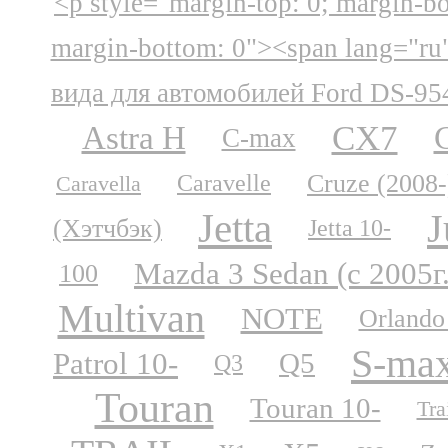
<p style="margin-top: 0; margin-b
margin-bottom: 0"><span lang="ru
вида для автомобилей Ford DS-95
CX7
Astra H
C-max
Cruze (2008-
Caravelle
Caravella
Jetta
J
(Хэтчбэк)
Jetta 10-
Mazda 3 Sedan (с 2005г
100
Multivan
NOTE
Orlando
S-ma
Patrol 10-
Q5
Q3
Touran
Touran 10-
Tra