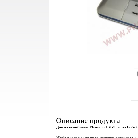
Описание продукта
Для автомобилей:
Phantom DVM серии G iS/i
Wi-Fi адаптер для подключения интернета 