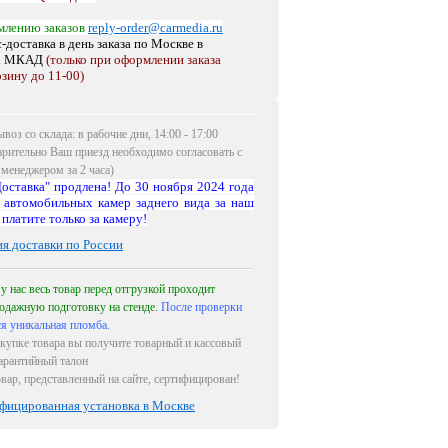
млению заказов
reply-order@carmedia.ru
-доставка в день заказа по Москве
в
х МКАД
(только при оформлении заказа
рзину до 11-00)
воз со склада: в рабочие дни, 14:00 - 17:00
арительно Ваш приезд необходимо согласовать с
менеджером за 2 часа)
оставка" продлена! До 30 ноября 2024 года
 автомобильных камер заднего вида за наш
 платите только за камеру!
ия доставки по России
 у нас весь товар перед отгрузкой проходит
одажную подготовку на стенде.
После проверки
ся уникальная пломба.
купке товара вы получите товарный и кассовый
гарантийный талон
овар, представленный на сайте, сертифицирован!
фицированная установка в Москве