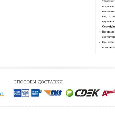
уведомлен
покупко
комплекта
вид и ко
вручении 
Copyrigh
Все права
соответст
При любом
источник 
СПОСОБЫ ДОСТАВКИ