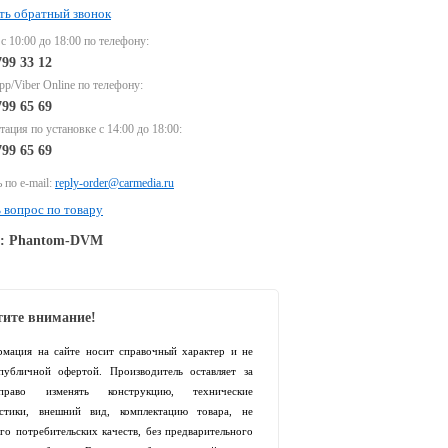
ть обратный звонок
 с 10:00 до 18:00 по телефону:
799 33 12
p/Viber Online по телефону:
799 65 69
тация по установке с 14:00 до 18:00:
799 65 69
 по e-mail:
reply-order@carmedia.ru
 вопрос по товару
e: Phantom-DVM
ите внимание!
рмация на сайте носит справочный характер и не
 публичной офертой. Производитель оставляет за
раво изменять конструкцию, технические
истики, внешний вид, комплектацию товара, не
го потребительских качеств, без предварительного