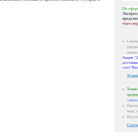
По офор
Экспресс
предела
через ко
Самовы
(предв
нашим 
Акция "Д
доставка
счет! Вы
Услов
Только
предпр
ставит
При по
чеки, 
Весь т
Серти