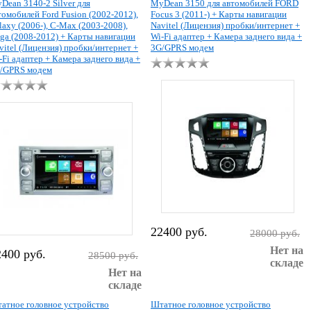
Dean 3140-2 Silver для
MyDean 3150 для автомобилей FORD
томобилей Ford Fusion (2002-2012),
Focus 3 (2011-) + Карты навигации
laxy (2006-), C-Max (2003-2008),
Navitel (Лицензия) пробки/интернет +
ga (2008-2012) + Карты навигации
Wi-Fi адаптер + Камера заднего вида +
vitel (Лицензия) пробки/интернет +
3G/GPRS модем
-Fi адаптер + Камера заднего вида +
/GPRS модем
22400 руб.
28000 руб.
Нет на
2400 руб.
28500 руб.
складе
Нет на
складе
атное головное устройство
Штатное головное устройство