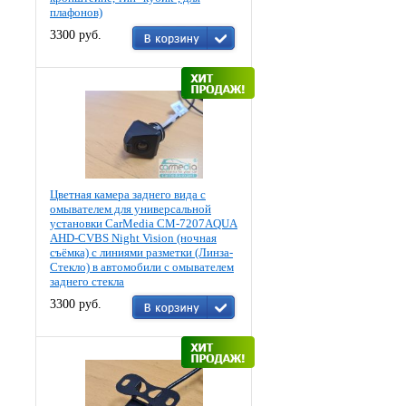
плафонов)
3300 руб.
Цветная камера заднего вида c
омывателем для универсальной
установки CarMedia CM-7207AQUA
AHD-CVBS Night Vision (ночная
съёмка) с линиями разметки (Линза-
Стекло) в автомобили с омывателем
заднего стекла
3300 руб.