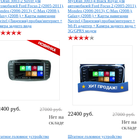
Dean 3003-2 Silver для
MyDean 3003-4 Black Royal для
томобилей Ford Focus 2 (2005-2011),
автомобилей Ford Focus 2 (2005-2011),
ndeo (2006-2013), C-Max (2008-),
Mondeo (2006-2013), C-Max (2008-),
laxy (2008-) + Карты навигации
Galaxy (2008-) + Карты навигации
vitel (Лицензия) пробки/интернет +
Navitel (Лицензия) пробки/интернет +
мера заднего вида
Wi-Fi адаптер + Камера заднего вида +
3G/GPRS модем
2400 руб.
27000 руб.
22400 руб.
27000 руб.
Нет на
Нет на
складе
складе
атное головное устройство
Штатное головное устройство