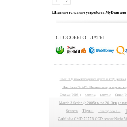
1
2
Штатные головные устройства MyDean для 
СПОСОБЫ ОПЛАТЫ
105 и 120 (для комплектации без заднего колеса) Оригинал
<font face="Arial"> Штатная камера заднего в
Captiva (2006-)
Caravelle
Cruze (2
Caravella
Mazda 3 Sedan (с 2005г.в. по 2013г.в.) в 
Tiguan
Scirocco
Touareg new 10-
CarMedia CMD-7277B CCD-sensor Night Vis