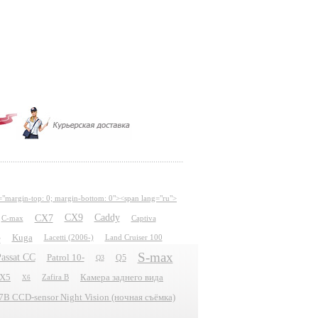
="margin-top: 0; margin-bottom: 0"><span lang="ru">
CX7
CX9
Caddy
C-max
Captiva
e
Kuga
Lacetti (2006-)
Land Cruiser 100
S-max
assat CC
Patrol 10-
Q5
Q3
X5
Камера заднего вида
Zafira B
X6
 CCD-sensor Night Vision (ночная съёмка)