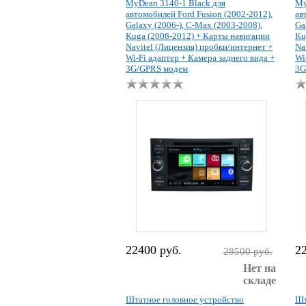
MyDean 3140-1 Black для
My
автомобилей Ford Fusion (2002-2012),
ав
Galaxy (2006-), C-Max (2003-2008),
Ga
Kuga (2008-2012) + Карты навигации
Ku
Navitel (Лицензия) пробки/интернет +
Na
Wi-Fi адаптер + Камера заднего вида +
Wi
3G/GPRS модем
3G
22400 руб.
2
28500 руб.
Нет на
складе
Штатное головное устройство
Шт