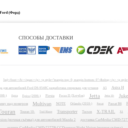
Ford (Форд)
СПОСОБЫ ДОСТАВКИ
5м)</font></b></span></p> <p style="margin-top: 0; margin-bottom: 0">&nbsp;</p> <p style
Astra H
ида для автомобилей Ford DS-9548C разработана специльно для установ
A5
Jetta
Juk
Fiesta
008-)
Epica
Epica (2006-)
Focus II (Хэтчбэк)
Jetta 10-
Multivan
P
планку над номером
NOTE
Passat B6
Orlando (2010-)
Passat
Touran
Transporter
X-TRAIL
Touran 10-
Tucson
X1
Trail Blaser
ion (ночная съёмка) для автомобилей Mazda 2
доставка CarMedia CMD-7277B
купить CarMedia CMD-7277B CCD-sensor Night Vision (ночная съёмка)