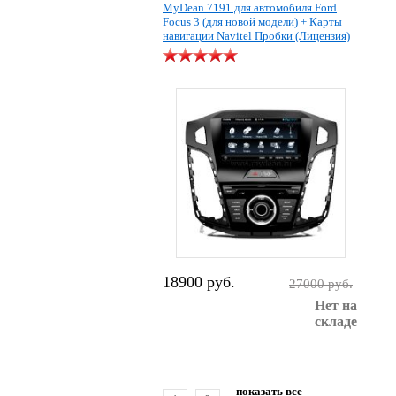
MyDean 7191 для автомобиля Ford
Focus 3 (для новой модели) + Карты
навигации Navitel Пробки (Лицензия)
18900 руб.
27000 руб.
Нет на
складе
показать все