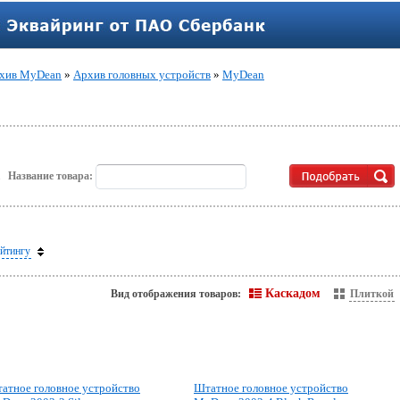
хив MyDean
»
Архив головных устройств
»
MyDean
.
Название товара:
йтингу
Каскадом
Вид отображения товаров:
Плиткой
атное головное устройство
Штатное головное устройство