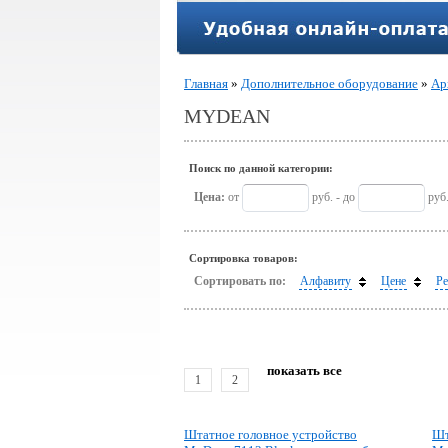
Главная
»
Дополнительное оборудование
»
Ар
MYDEAN
Поиск по данной категории:
Цена:
от
руб. - до
руб
Сортировка товаров:
Сортировать по:
Алфавиту
Цене
Ре
показать все
1
2
Штатное головное устройство
Шт