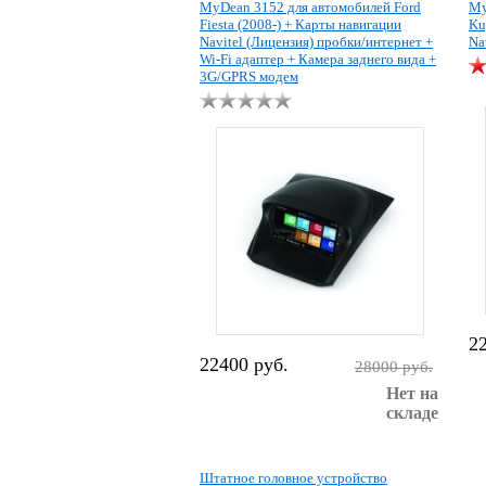
MyDean 3152 для автомобилей Ford
My
Fiesta (2008-) + Карты навигации
Ku
Navitel (Лицензия) пробки/интернет +
Na
Wi-Fi адаптер + Камера заднего вида +
3G/GPRS модем
2
22400 руб.
28000 руб.
Нет на
складе
Штатное головное устройство