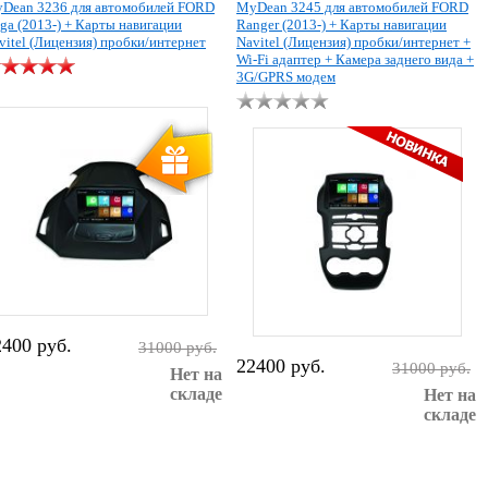
Dean 3236 для автомобилей FORD
MyDean 3245 для автомобилей FORD
ga (2013-) + Карты навигации
Ranger (2013-) + Карты навигации
vitel (Лицензия) пробки/интернет
Navitel (Лицензия) пробки/интернет +
Wi-Fi адаптер + Камера заднего вида +
3G/GPRS модем
2400 руб.
31000 руб.
22400 руб.
31000 руб.
Нет на
складе
Нет на
складе