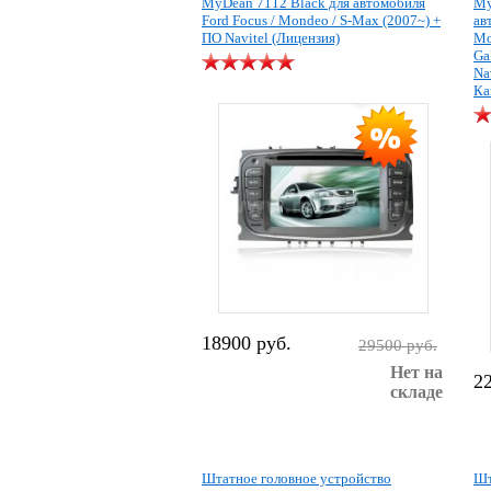
MyDean 7112 Black для автомобиля
My
Ford Focus / Mondeo / S-Max (2007~) +
ав
ПО Navitel (Лицензия)
Mo
Ga
Na
Ка
18900 руб.
29500 руб.
Нет на
2
складе
Штатное головное устройство
Шт