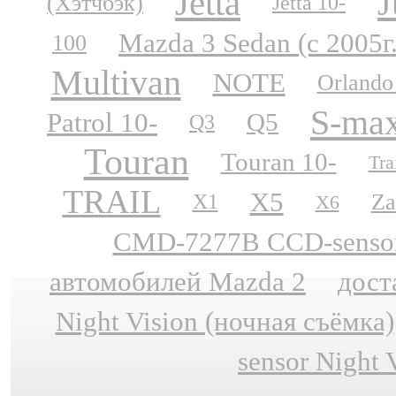
Jetta
J
(Хэтчбэк)
Jetta 10-
Mazda 3 Sedan (с 2005г
100
Multivan
NOTE
Orlando
S-ma
Patrol 10-
Q5
Q3
Touran
Touran 10-
Tra
TRAIL
X5
Za
X1
X6
CMD-7277B CCD-sensor N
автомобилей Mazda 2
дост
Night Vision (ночная съёмка)
sensor Night 