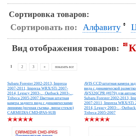
Сортировка товаров:
Сортировать по:
Алфавиту
Ц
К
Вид отображения товаров:
1
2
3
»
показать все
Subaru Forester 2002-2013, Impreza
AVIS CCD штатная камера зад
2007-2011, Impreza WRX/STi 2007-
вида с динамической разметк
2014, Legacy 2003-..., Outback 2003-...,
AVS326CPR (#079) для автом
Tribeca 2005-2007 Цветная штатная
Subaru Forester 2002-2013, Im
камера заднего вида с динамическими
2007-2011, Impreza WRX/STi 
линиями (ночная съемка, линза-стекло)
2014, Legacy 2003-..., Outback 
CARMEDIA CMD-IPAS-SUB
Tribeca 2005-2007