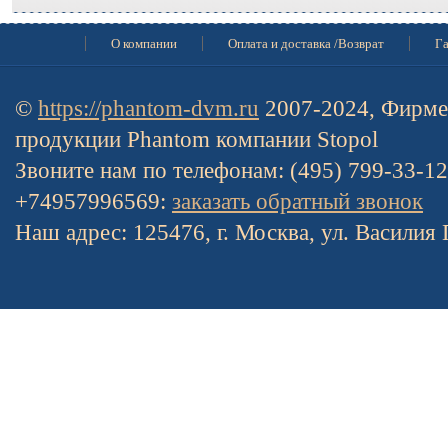
О компании
Оплата и доставка /Возврат
Га
©
https://phantom-dvm.ru
2007-2024, Фирме
продукции Phantom компании Stopol
Звоните нам по телефонам: (495) 799-33-1
+74957996569:
заказать обратный звонок
Наш адрес: 125476, г. Москва, ул. Василия