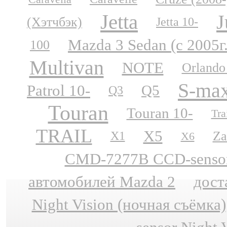
Jetta
J
(Хэтчбэк)
Jetta 10-
Mazda 3 Sedan (с 2005г
100
Multivan
NOTE
Orlando
S-ma
Patrol 10-
Q5
Q3
Touran
Touran 10-
Tra
TRAIL
X5
Za
X1
X6
CMD-7277B CCD-sensor N
автомобилей Mazda 2
дост
Night Vision (ночная съёмка)