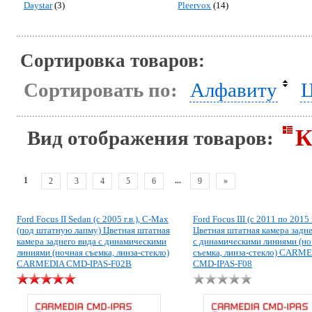
Daystar
(3)
Pleervox
(14)
Сортировка товаров:
Сортировать по:
Алфавиту
Ц
К
Вид отображения товаров:
1
...
2
3
4
5
6
9
»
Ford Focus II Sedan (с 2005 г.в.), C-Max
Ford Focus III (с 2011 по 2015 г
(под штатную лапму) Цветная штатная
Цветная штатная камера задне
камера заднего вида с динамическими
с динамическими линиями (но
линиями (ночная съемка, линза-стекло)
съемка, линза-стекло) CARM
CARMEDIA CMD-IPAS-F02B
CMD-IPAS-F08