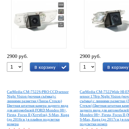
2900 руб.
2900 руб.
CarMedia CM-7522S-PRO CCD-sensor
CarMedia CM-7522Wide HI-E
Night Vision (ночная съёмка) с
sensor 178гр Night Vision (но
линиями разметки (Линза-Стекло)
съёмка) с линиями разметки (
Цветная штатная камера заднего вида
Стекло) Цветная штатная кам
для автомобилей FORD Mondeo 08+,
заднего вида для автомобиле
Fiesta, Focus II (Хэтчбэк), S-Max, Kuga
Mondeo 08+, Fiesta, Focus II (
(до 2016г.в.) в плафон подсветки
S-Max, Kuga (до 2017г.в.) в п
номера
подсветки номер