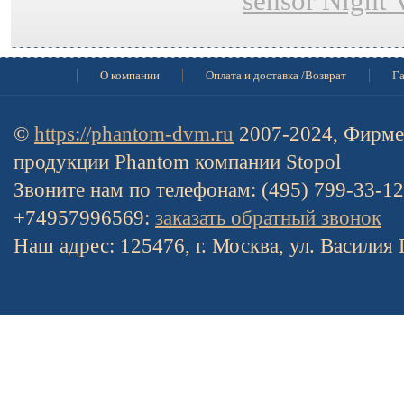
sensor Night 
О компании
Оплата и доставка /Возврат
Га
©
https://phantom-dvm.ru
2007-2024, Фирме
продукции Phantom компании Stopol
Звоните нам по телефонам: (495) 799-33-1
+74957996569:
заказать обратный звонок
Наш адрес: 125476, г. Москва, ул. Василия