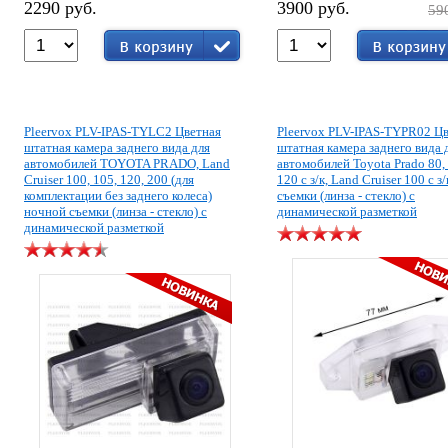
2290 руб.
3900 руб.
59
Pleervox PLV-IPAS-TYLC2 Цветная
Pleervox PLV-IPAS-TYPR02 Ц
штатная камера заднего вида для
штатная камера заднего вида 
автомобилей TOYOTA PRADO, Land
автомобилей Toyota Prado 80,
Cruiser 100, 105, 120, 200 (для
120 с з/к, Land Cruiser 100 с з
комплектации без заднего колеса)
съемки (линза - стекло) с
ночной съемки (линза - стекло) с
динамической разметкой
динамической разметкой