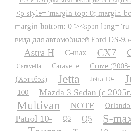
105 и 120 (для комплектации без заднег
<p style="margin-top: 0; margin-b
margin-bottom: 0"><span lang="ru
вида для автомобилей Ford DS-95
CX7
Astra H
C-max
Cruze (2008-
Caravelle
Caravella
Jetta
J
(Хэтчбэк)
Jetta 10-
Mazda 3 Sedan (с 2005г
100
Multivan
NOTE
Orlando
S-ma
Patrol 10-
Q5
Q3