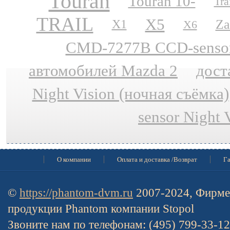
Touran
Touran 10-
Tra
TRAIL
X5
Za
X1
X6
CMD-7277B CCD-sensor N
автомобилей Mazda 2
дост
Night Vision (ночная съёмка)
sensor Night 
О компании
Оплата и доставка /Возврат
Га
©
https://phantom-dvm.ru
2007-2024, Фирме
продукции Phantom компании Stopol
Звоните нам по телефонам: (495) 799-33-1