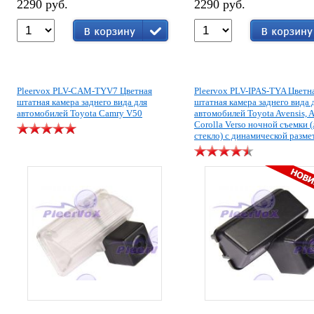
2290 руб.
2290 руб.
Pleervox PLV-CAM-TYV7 Цветная
Pleervox PLV-IPAS-TYA Цветн
штатная камера заднего вида для
штатная камера заднего вида 
автомобилей Toyota Camry V50
автомобилей Toyota Avensis, A
Corolla Verso ночной съемки (
стекло) с динамической разме