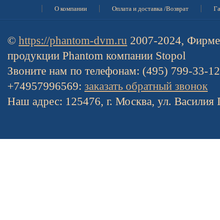
О компании
Оплата и доставка /Возврат
Га
©
https://phantom-dvm.ru
2007-2024, Фирме
продукции Phantom компании Stopol
Звоните нам по телефонам: (495) 799-33-1
+74957996569:
заказать обратный звонок
Наш адрес: 125476, г. Москва, ул. Василия