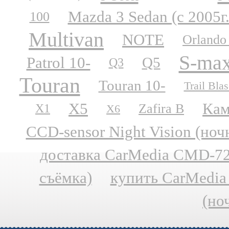
Mazda 3 Sedan (с 2005г.
100
Multivan
NOTE
Orlando
S-ma
Patrol 10-
Q5
Q3
Touran
Touran 10-
Trail Blas
X5
Кам
Zafira B
X1
X6
CCD-sensor Night Vision (но
доставка CarMedia CMD-727
съёмка)
купить CarMedia
(но