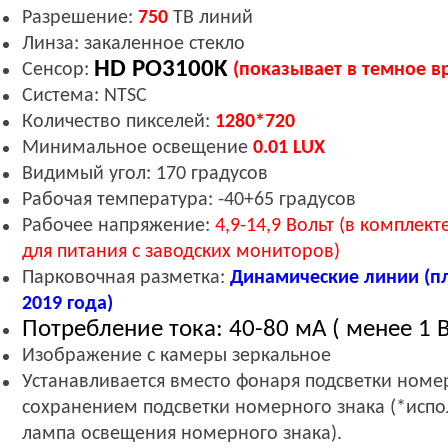
Разрешение:
7
50
ТВ линий
Линза: закаленное стекло
HD PO3100K
Сенсор:
(показывает в темное в
Система: NTSC
Количество пикселей:
1280*720
Минимальное освещение
0.
0
1
LUX
Видимый угол: 170 градусов
Рабочая температура: -40+65 градусов
Рабочее напряжение:
4,9-14,9
Вольт (в комплек
для питания с заводских мониторов)
Парковочн
ая разметка
:
Динамические линии (пл
2019 года)
Потребление тока: 40-80 мА ( менее 1 В
Изображение с камеры зеркальное
Устанавливается вместо фонаря подсветки номер
сохранением подсветки номерного знака (
*
испо
лампа освещения номерного знака).