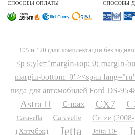
СПОСОБЫ ОПЛАТЫ
СПОСОБЫ 
105 и 120 (для комплектации без заднег
<p style="margin-top: 0; margin-b
margin-bottom: 0"><span lang="ru
вида для автомобилей Ford DS-954
CX7
Astra H
C
C-max
Cruze (2008-
Caravelle
Caravella
Jetta
J
(Хэтчбэк)
Jetta 10-