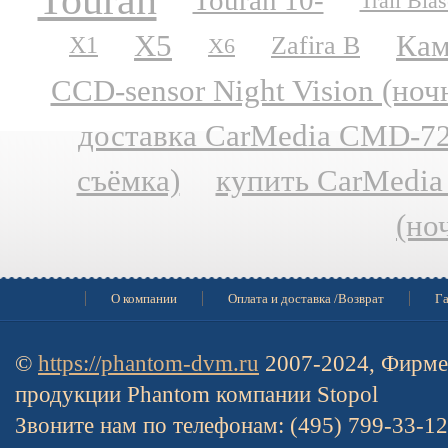
Touran
Touran 10-
Trail Blas
X5
Кам
Zafira B
X1
X6
CCD-sensor Night Vision (но
доставка CarMedia CMD-727
съёмка)
купить CarMedia
(но
О компании
Оплата и доставка /Возврат
Га
©
https://phantom-dvm.ru
2007-2024, Фирме
продукции Phantom компании Stopol
Звоните нам по телефонам: (495) 799-33-1