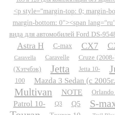
<p style="margin-top: 0; margin-b
margin-bottom: 0"><span lang="ru
вида для автомобилей Ford DS-954
CX7
Astra H
C
C-max
Cruze (2008-
Caravelle
Caravella
Jetta
J
(Хэтчбэк)
Jetta 10-
Mazda 3 Sedan (с 2005г.
100
Multivan
NOTE
Orlando
S-ma
Patrol 10-
Q5
Q3