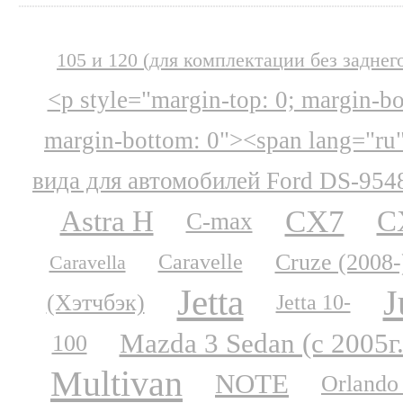
105 и 120 (для комплектации без заднег
<p style="margin-top: 0; margin-b
margin-bottom: 0"><span lang="ru
вида для автомобилей Ford DS-954
CX7
Astra H
C
C-max
Cruze (2008-
Caravelle
Caravella
Jetta
J
(Хэтчбэк)
Jetta 10-
Mazda 3 Sedan (с 2005г.
100
Multivan
NOTE
Orlando