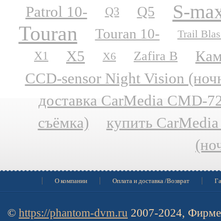
S-ma
Patrol 10-
Q5
Q3
Touran
Touran 10-
Trail Blas
X5
Кам
Zafira B
X1
X6
CCD-sensor Night Vision (но
доставка CarMedia CMD-727
съёмка)
купить CarMedia
(но
О компании
Оплата и доставка /Возврат
Га
©
https://phantom-dvm.ru
2007-2024, Фирме