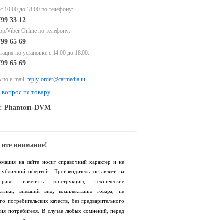
 с 10:00 до 18:00 по телефону:
799 33 12
p/Viber Online по телефону:
799 65 69
тация по установке с 14:00 до 18:00:
799 65 69
 по e-mail:
reply-order@carmedia.ru
 вопрос по товару
e: Phantom-DVM
ите внимание!
рмация на сайте носит справочный характер и не
 публичной офертой. Производитель оставляет за
раво изменять конструкцию, технические
истики, внешний вид, комплектацию товара, не
го потребительских качеств, без предварительного
ия потребителя. В случае любых сомнений, перед