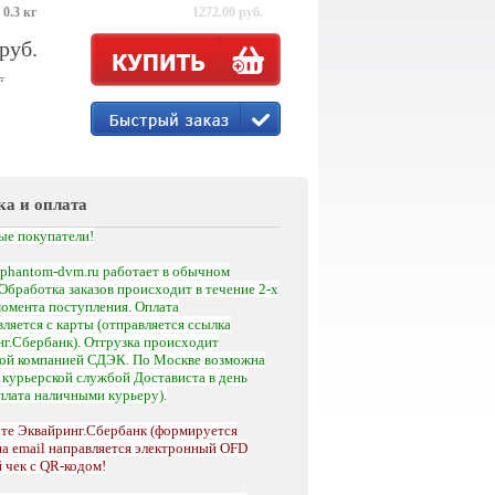
 0.3 кг
1272.00 руб.
 руб.
.
ка и оплата
ые покупатели!
phantom-dvm.ru работает в обычном
Обработка заказов происходит в течение 2-х
момента поступления.
Оплата
ляется с карты (отправляется ссылка
г.Сбербанк). Отгрузка происходит
кой компанией СДЭК. По Москве возможна
а
курьерской службой Достависта
в день
оплата наличными курьеру).
те Эквайринг.Сбербанк (формируется
на email направляется электронный OFD
 чек с QR-кодом!