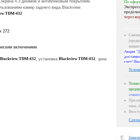
экрана 4.3 дюймов и антибликовым покрытием.
По офор
Экспресс
льзованием камер заднего вида Blackview.
предела
iew TDM-432
через ко
х 272
Самовы
(предв
нашим 
ическим включением
Акция "Д
доставка
Blackview TDM-432
Blackview TDM-432
, установка
, цена
счет! Вы
Услов
Только
предпр
ставит
При по
чеки, 
Весь т
Серти
Заказа