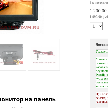
Вес продукта:
1 200.00
1 990.00 руб
Достав
Уважаем
Магазин 
режиме. 
часов с 
осуществ
Эквайрин
курьерс
доставк
заказа (
При опла
 монитор на панель
ссылка) 
кассовый