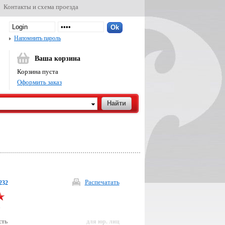
Контакты и схема проезда
Напомнить пароль
Ваша корзина
Корзина пуста
Оформить заказ
Распечатать
232
р
сть
для юр. лиц