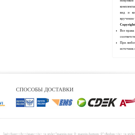
покупко
комплекта
вид и ко
вручении 
Copyrigh
Все права
соответст
При любом
источник 
СПОСОБЫ ДОСТАВКИ
5м)</font></b></span></p> <p style="margin-top: 0; margin-bottom: 0">&nbsp;</p> <p style