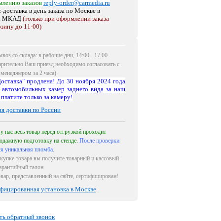
млению заказов
reply-order@carmedia.ru
-доставка в день заказа по Москве
в
х МКАД
(только при оформлении заказа
рзину до 11-00)
воз со склада: в рабочие дни, 14:00 - 17:00
арительно Ваш приезд необходимо согласовать с
менеджером за 2 часа)
оставка" продлена! До 30 ноября 2024 года
 автомобильных камер заднего вида за наш
 платите только за камеру!
ия доставки по России
 у нас весь товар перед отгрузкой проходит
одажную подготовку на стенде.
После проверки
ся уникальная пломба.
купке товара вы получите товарный и кассовый
гарантийный талон
овар, представленный на сайте, сертифицирован!
фицированная установка в Москве
ть обратный звонок