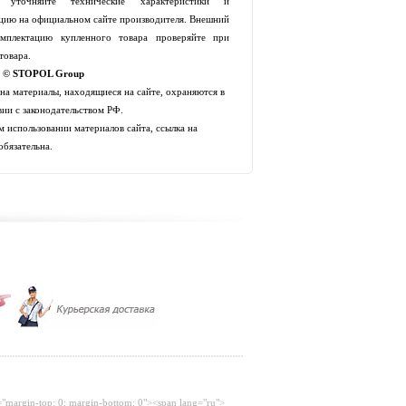
й уточняйте технические характеристики и
цию на официальном сайте производителя. Внешний
мплектацию купленного товара проверяйте при
товара.
t © STOPOL Group
 на материалы, находящиеся на сайте, охраняются в
вии с законодательством РФ.
 использовании материалов сайта, ссылка на
обязательна.
="margin-top: 0; margin-bottom: 0"><span lang="ru">