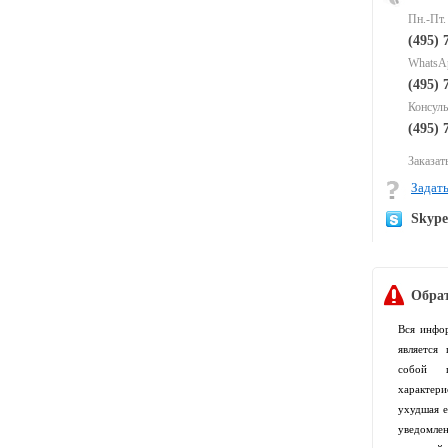
Пн.-Пт.
(495) 
WhatsAp
(495) 
Консуль
(495) 
Заказать
Задать
Skyp
Обрат
Вся инфо
является
собой п
характер
ухудшая е
уведомлен