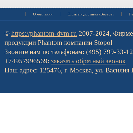
О компании
Оплата и доставка /Возврат
Га
©
https://phantom-dvm.ru
2007-2024, Фирме
продукции Phantom компании Stopol
Звоните нам по телефонам: (495) 799-33-1
+74957996569:
заказать обратный звонок
Наш адрес: 125476, г. Москва, ул. Василия