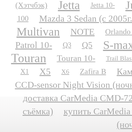
Jetta
J
(Хэтчбэк)
Jetta 10-
Mazda 3 Sedan (с 2005г.
100
Multivan
NOTE
Orlando
S-ma
Patrol 10-
Q5
Q3
Touran
Touran 10-
Trail Blas
X5
Кам
Zafira B
X1
X6
CCD-sensor Night Vision (но
доставка CarMedia CMD-727
съёмка)
купить CarMedia
(но