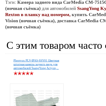
Тэги:
Камера заднего вида
CarMedia CM-7515C 
(ночная съёмка)
для автомобилей
SsangYong Ky
Rexton в планку над номером,
купить
CarMed
Vision (ночная съёмка)
, доставка
CarMedia CM-
(ночная съёмка)
С этим товаром часто
Pleervox PLV-IPAS-SSY01 Цветная
штатная камера заднего вида для
автомобилей SsangYong Actyon,...