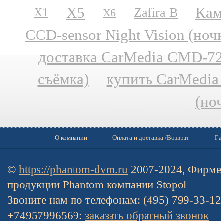
X5
Кам
Zafira B
X1
X6
CCD-sensor Night Vision (но
доставка CarMedia CMD-727
съёмка)
купить CarMedia
(но
О компании
Оплата и доставка /Возврат
Га
©
https://phantom-dvm.ru
2007-2024, Фирме
продукции Phantom компании Stopol
Звоните нам по телефонам: (495) 799-33-1
+74957996569:
заказать обратный звонок