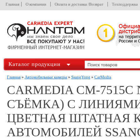
Главная
О компании
Оплата и доставка /Возврат
Техподдержка
Каталог продукции
Главная
»
Автомобильные камеры
»
SsangYong
»
CarMedia
CARMEDIA CM-7515C 
СЪЁМКА) С ЛИНИЯМИ
ЦВЕТНАЯ ШТАТНАЯ К
АВТОМОБИЛЕЙ SSAN