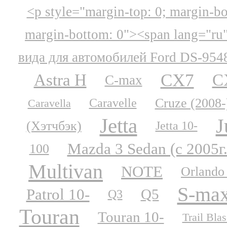
<p style="margin-top: 0; margin-b
margin-bottom: 0"><span lang="ru
вида для автомобилей Ford DS-954
CX7
Astra H
C
C-max
Cruze (2008-
Caravelle
Caravella
Jetta
J
(Хэтчбэк)
Jetta 10-
Mazda 3 Sedan (с 2005г.
100
Multivan
NOTE
Orlando
S-ma
Patrol 10-
Q5
Q3
Touran
Touran 10-
Trail Blas