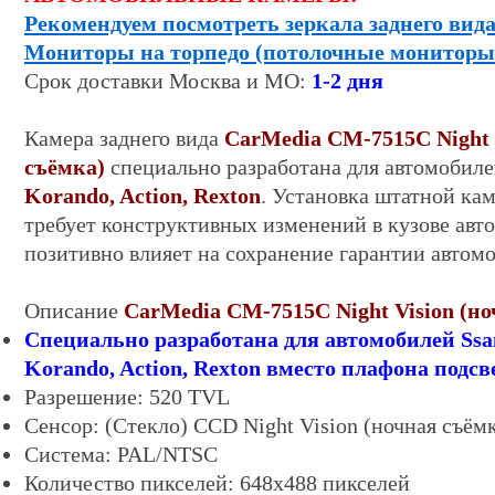
Рекомендуем посмотреть зеркала заднего вида
Мониторы на торпедо (потолочные мониторы
Срок
доставки
Москва и МО:
1-
2
дня
Камера заднего вида
CarMedia CM-7
515C Night
съёмка)
специально разработана для автомобил
Korando, Action, Rexton
. Установка штатной кам
требует конструктивных изменений в кузове авт
позитивно влияет на сохранение гарантии автомо
Описание
CarMedia CM-7
515C Night Vision (н
Специально разработана для автомобилей
Ssa
Korando, Action, Rexton вместо плафона подс
Разрешение: 520 TVL
Сенсор:
(
Стекло)
CCD Night Vision (ночная съём
Система:
PAL/
NTSC
Количество пикселей: 6
48
х
488
пикселей