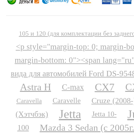
105 и 120 (для комплектации без заднег
<p style="margin-top: 0; margin-b
margin-bottom: 0"><span lang="ru
вида для автомобилей Ford DS-954
CX7
Astra H
C
C-max
Cruze (2008-
Caravelle
Caravella
Jetta
J
(Хэтчбэк)
Jetta 10-
Mazda 3 Sedan (с 2005г.
100