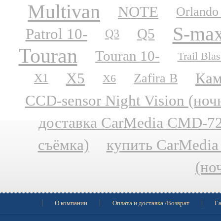
Multivan
NOTE
Orlando
S-ma
Patrol 10-
Q5
Q3
Touran
Touran 10-
Trail Blas
X5
Кам
Zafira B
X1
X6
CCD-sensor Night Vision (но
доставка CarMedia CMD-727
съёмка)
купить CarMedia
(но
О компании
Оплата и доставка /Возврат
Га