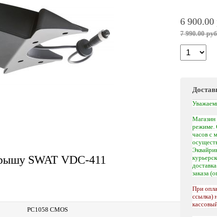
6 900.00
7 990.00 руб
Достав
Уважаем
Магазин 
режиме. 
часов с 
осуществ
Эквайрин
 крышу SWAT VDC-411
курьерс
доставк
заказа (
При опла
ссылка) 
кассовый
PC1058 CMOS