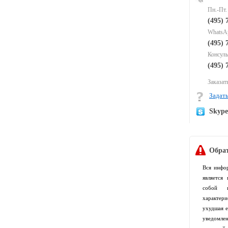
Пн.-Пт.
(495) 
WhatsAp
(495) 
Консуль
(495) 
Заказать
Задать
Skyp
Обрат
Вся инфо
является
собой п
характер
ухудшая е
уведомлен