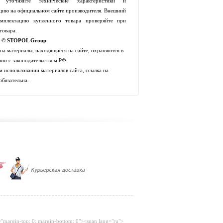
й уточняйте технические характеристики и
цию на официальном сайте производителя. Внешний
мплектацию купленного товара проверяйте при
товара.
t © STOPOL Group
 на материалы, находящиеся на сайте, охраняются в
вии с законодательством РФ.
 использовании материалов сайта, ссылка на
обязательна.
="margin-top: 0; margin-bottom: 0"><span lang="ru">