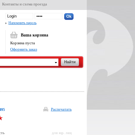
Контакты и схема проезда
Напомнить пароль
Ваша корзина
Корзина пуста
Оформить заказ
Распечатать
495
р
сть
для юр. лиц