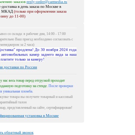
млению заказов
reply-order@carmedia.ru
-доставка в день заказа по Москве
в
х МКАД
(только при оформлении заказа
рзину до 11-00)
воз со склада: в рабочие дни, 14:00 - 17:00
арительно Ваш приезд необходимо согласовать с
менеджером за 2 часа)
оставка" продлена! До 30 ноября 2024 года
 автомобильных камер заднего вида за наш
 платите только за камеру!
ия доставки по России
 у нас весь товар перед отгрузкой проходит
одажную подготовку на стенде.
После проверки
ся уникальная пломба.
купке товара вы получите товарный и кассовый
гарантийный талон
овар, представленный на сайте, сертифицирован!
фицированная установка в Москве
ть обратный звонок