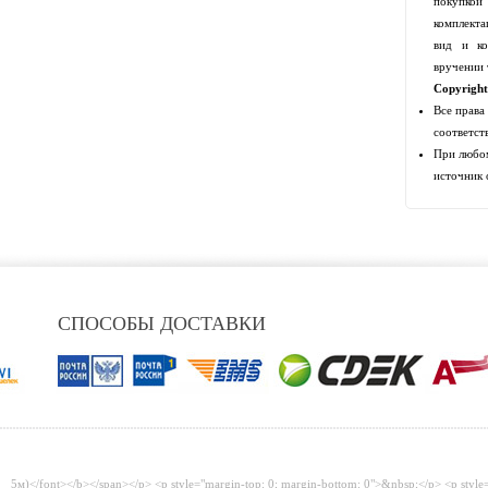
покупко
комплекта
вид и ко
вручении 
Copyrigh
Все права
соответст
При любом
источник 
СПОСОБЫ ДОСТАВКИ
5м)</font></b></span></p> <p style="margin-top: 0; margin-bottom: 0">&nbsp;</p> <p style