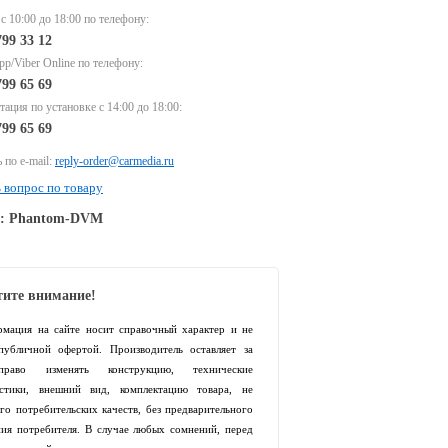
 с 10:00 до 18:00 по телефону:
799 33 12
p/Viber Online по телефону:
799 65 69
тация по установке с 14:00 до 18:00:
799 65 69
 по e-mail:
reply-order@carmedia.ru
 вопрос по товару
e: Phantom-DVM
ите внимание!
рмация на сайте носит справочный характер и не
 публичной офертой. Производитель оставляет за
раво изменять конструкцию, технические
истики, внешний вид, комплектацию товара, не
го потребительских качеств, без предварительного
ия потребителя. В случае любых сомнений, перед