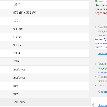
По офор
1/3 "
Экспресс
предела
976 (H) x 592 (V)
через ко
170°
Самовы
0.1Lux
(предв
нашим 
CVBS
Акция "Д
доставка
9-12V
счет! Вы
NTSC
Услов
IP67
Только
предпр
вкл/откл
ставит
При по
вкл/откл
чеки, 
Весь т
нет
Серти
нет
-20–70°C
Заказа