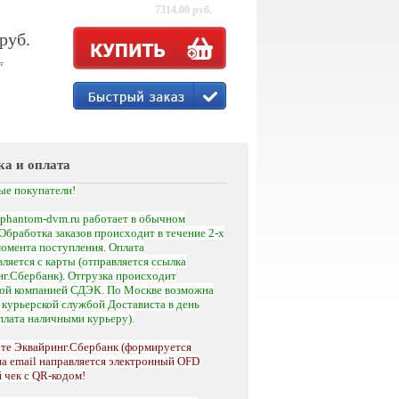
7314.00 руб.
 руб.
.
ка и оплата
ые покупатели!
phantom-dvm.ru работает в обычном
Обработка заказов происходит в течение 2-х
момента поступления.
Оплата
ляется с карты (отправляется ссылка
г.Сбербанк). Отгрузка происходит
кой компанией СДЭК. По Москве возможна
а
курьерской службой Достависта
в день
оплата наличными курьеру).
те Эквайринг.Сбербанк (формируется
на email направляется электронный OFD
 чек с QR-кодом!