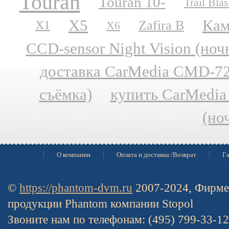
Touran
Touran 10-
Trail Blas
X5
Кам
Zafira B
X1
X6
CCD-sensor Night Vision (но
доставка CarMedia CMD-727
съёмка)
купить CarMedia
(но
О компании
Оплата и доставка /Возврат
Га
©
https://phantom-dvm.ru
2007-2024, Фирме
продукции Phantom компании Stopol
Звоните нам по телефонам: (495) 799-33-1