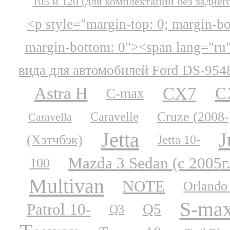
105 и 120 (для комплектации без заднег
<p style="margin-top: 0; margin-b
margin-bottom: 0"><span lang="ru
вида для автомобилей Ford DS-954
CX7
Astra H
C
C-max
Cruze (2008-
Caravelle
Caravella
Jetta
J
(Хэтчбэк)
Jetta 10-
Mazda 3 Sedan (с 2005г.
100
Multivan
NOTE
Orlando
S-ma
Patrol 10-
Q5
Q3