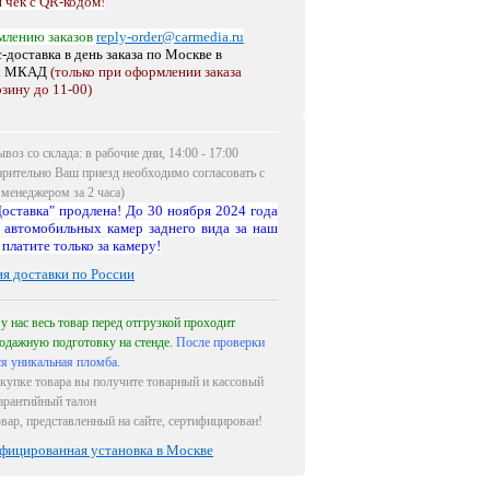
 чек с QR-кодом!
млению заказов
reply-order@carmedia.ru
-доставка в день заказа по Москве
в
х МКАД
(только при оформлении заказа
рзину до 11-00)
воз со склада: в рабочие дни, 14:00 - 17:00
арительно Ваш приезд необходимо согласовать с
менеджером за 2 часа)
оставка" продлена! До 30 ноября 2024 года
 автомобильных камер заднего вида за наш
 платите только за камеру!
ия доставки по России
 у нас весь товар перед отгрузкой проходит
одажную подготовку на стенде.
После проверки
ся уникальная пломба.
купке товара вы получите товарный и кассовый
гарантийный талон
овар, представленный на сайте, сертифицирован!
фицированная установка в Москве