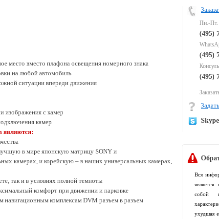
Заказа
Пн.-Пт.
(495) 
WhatsAp
(495) 
ное место вместо плафона освещения номерного знака
Консуль
овки на любой автомобиль
(495) 
рожной ситуации впереди движения
Заказать
Задать
си изображения с камер
Skyp
подключения камер
m являются:
ачества
 лучшую в мире японскую матрицу SONY и
Обрат
ных камерах, и корейскую – в наших универсальных камерах,
Вся инфо
ете, так и в условиях полной темноты
является
аксимальный комфорт при движении и парковке
собой п
м навигационным комплексам DVM разъем в разъем
характер
ухудшая е