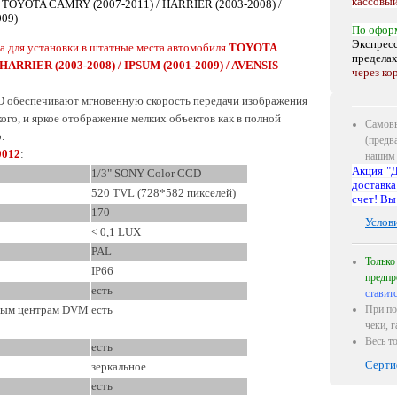
кассовый
OYOTA CAMRY (2007-2011) / HARRIER (2003-2008) /
009)
По офор
Экспресс
а для установки в штатные места автомобиля
TOYOTA
предела
ARRIER (2003-2008) / IPSUM (2001-2009) / AVENSIS
через ко
 обеспечивают мгновенную скорость передачи изображения
ого, и яркое отображение мелких объектов как в полной
Самовы
.
(предв
0012
:
нашим 
Акция "Д
1/3" SONY Color CCD
доставка
520 TVL (728*582 пикселей)
счет! Вы
170
Услов
< 0,1 LUX
PAL
Только
IP66
предпр
есть
ставит
йным центрам DVM
есть
При по
чеки, 
Весь т
есть
Серти
зеркальное
есть