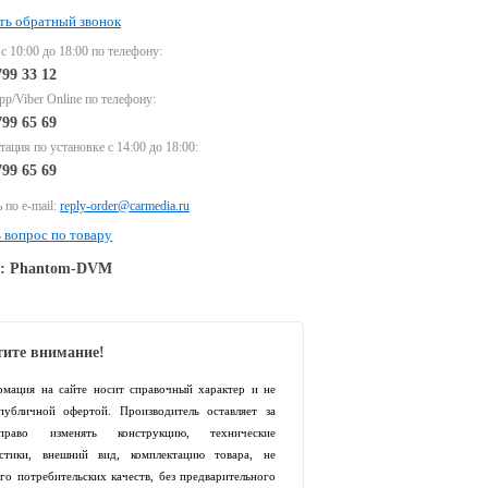
ть обратный звонок
 с 10:00 до 18:00 по телефону:
799 33 12
p/Viber Online по телефону:
799 65 69
тация по установке с 14:00 до 18:00:
799 65 69
 по e-mail:
reply-order@carmedia.ru
 вопрос по товару
e: Phantom-DVM
ите внимание!
рмация на сайте носит справочный характер и не
 публичной офертой. Производитель оставляет за
раво изменять конструкцию, технические
истики, внешний вид, комплектацию товара, не
го потребительских качеств, без предварительного