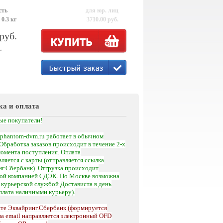
сть
для юр. лиц
 0.3 кг
3710.00 руб.
 руб.
.
ка и оплата
ые покупатели!
phantom-dvm.ru работает в обычном
Обработка заказов происходит в течение 2-х
момента поступления.
Оплата
ляется с карты (отправляется ссылка
г.Сбербанк). Отгрузка происходит
кой компанией СДЭК. По Москве возможна
а
курьерской службой Достависта
в день
оплата наличными курьеру).
те Эквайринг.Сбербанк (формируется
на email направляется электронный OFD