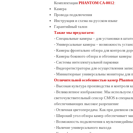
Комплектация
PHANTOM CA
-
0012
:
Камера
Провода подключения
Инструкция и схема на русском языке
Гарантийный талон
Также мы предлагаем:
- Специальные камеры – для установки в штат
- Универсальные камеры – возможность устан
- Камеры фронтально обзора для контроля до
- Камеры бокового обзора и обгонные камеры
- Системы интеллектуальной парковки
- Видеорегистраторы для осуществления запи
- Миниатюрные универсальны мониторы для 
Отличительной особенностью камер Phanto
- Высокая культура производства и контроля к
- Великолепное изображение. Мы используем
светочувствительный сенсор CMOS в специаль
обеспечивающих высокое разрешение
- Отличная цветопередача. Как при дневном св
- Широкий угол обзора камер обеспечивает м
- Возможность подключения к мультимедийны
- Наличие универсального выхода