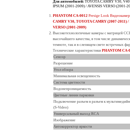
Для автомобилей:
TOYOTA CAMRY V30, V40 T
IPSUM (2001-2009) / AVENSIS VERSO (2001-2
PHANTOM CA
-
0012
Presige Look Видеокамер
CAMRY
V30
,
TOYOTA CAMRY (2007-2011) / H
VERSO (2001-2009)
Высокотехнологичные камеры с матрицей CCD
высочайшего качества, в том числе динамическ
темноте, так и в слепящем свете встречных фар
Технические характеристики
PHANTOM CA
-
Сенсор
Разрешение
Угол обзора
Минимальная освещенность
Система цветности
Водонепроницаемость
Цветные линии парковки
Подключение разъем в разъем к мультимеди
(S-Video)
Универсальный выход RCA
Изображение
Автокорректор яркости