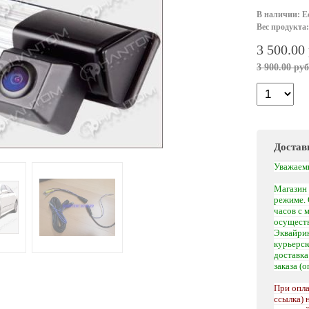
В наличии: Е
Вес продукта:
3 500.00
3 900.00 руб
Достав
Уважаем
Магазин 
режиме. 
часов с 
осуществ
Эквайрин
курьерс
доставк
заказа (
При опла
ссылка) 