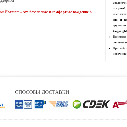
оддержка
уведомлен
покупко
и Phantom – это безопасное и комфортное вождение в
комплекта
вид и ко
вручении 
Copyrigh
Все права
соответст
При любом
источник 
СПОСОБЫ ДОСТАВКИ