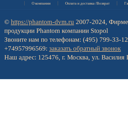
О компании
Оплата и доставка /Возврат
Га
©
https://phantom-dvm.ru
2007-2024, Фирме
продукции Phantom компании Stopol
Звоните нам по телефонам: (495) 799-33-1
+74957996569:
заказать обратный звонок
Наш адрес: 125476, г. Москва, ул. Василия