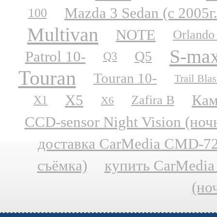
Mazda 3 Sedan (с 2005г.
100
Multivan
NOTE
Orlando
S-ma
Patrol 10-
Q5
Q3
Touran
Touran 10-
Trail Blas
X5
Кам
Zafira B
X1
X6
CCD-sensor Night Vision (но
доставка CarMedia CMD-727
съёмка)
купить CarMedia
(но