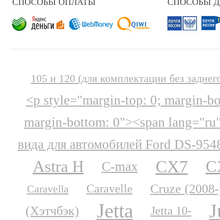
СПОСОБЫ ОПЛАТЫ
СПОСОБЫ 
105 и 120 (для комплектации без заднег
<p style="margin-top: 0; margin-b
margin-bottom: 0"><span lang="ru
вида для автомобилей Ford DS-954
CX7
Astra H
C
C-max
Cruze (2008-
Caravelle
Caravella
Jetta
J
(Хэтчбэк)
Jetta 10-