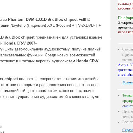
ссылка) 
кассовый
По офор
ство
Phantom DVM-1331
D i6 uBlox chipset
FullHD
Экспресс
ации Navitel 5 (Лицензия)
XXL (
Россия)
+ TV-2xDVB-T
+
предела
через ко
 i6 uBlox chipset
предназначен для установки взамен
ей
Honda CR-V 2007-
лучшить автомобильную аудиосистему, получив полный
Самовы
(предв
влекательных функций. Среди новых возможностей
нашим 
сутствуют в штатных версиях аудиосистем
Honda CR-V
Акция "Д
доставка
счет! Вы
x chipset
полностью сохраняется стилистика дизайна
Услов
т штатное по форме и расположению основных органов
ультимедийный центр совместим также со штатными
Только
охранить управление аудиосистемой с кнопок на руле.
предпр
ставит
При по
чеки, 
Весь т
ы.
Серти
ия.