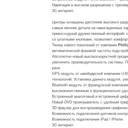
Навигация в высоком разрешении с трехме
3G интернет.
Центры оснащены дисплеем высокого разр
самые мелкие детали на навигационных ка
превосходный дружественный интерфейс с
со штатными кнопками, позволяют комфорт
Тюнер нового поколений от компании
Phill
автоматической фазовой частоты подстрой
Абсолютно новый высокоскоростной процес
увеличить производительность системы. По
раза.
GPS модуль от швейцарской компании U-B
технологий. Установка данного модуля, ув
Bluetooth модуль от французской компании
высококачественным и функционально уд
Встроенный аналоговый и встроенный ци
Новый DVD проигрыватель с удобным гра
3D браузер для воспроизведения графичес
Возможность подключения датчиков контро
Возможность подключения iPad / iPhone.
3G интернет.