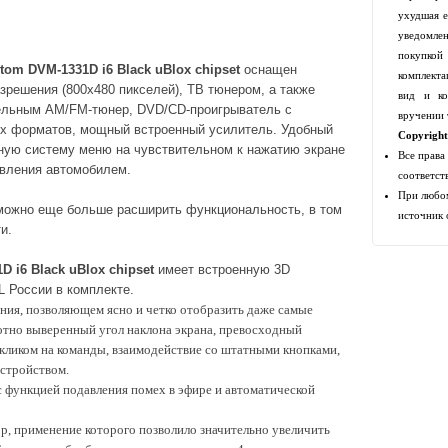
ухудшая е
уведомлен
покупко
tom DVM-1331D i6
Black
uBlox chipset
оснащен
комплекта
решения (800х480 пикселей), ТВ тюнером, а также
вид и ко
тельным AM/FM-тюнер, DVD/CD-проигрыватель с
вручении 
ых форматов, мощный встроенный усилитель. Удобный
Copyrigh
ную систему меню на чувствительном к нажатию экране
Все права
авления автомобилем.
соответст
При любом
ожно еще больше расширить функциональность, в том
источник 
и.
D i6
Black
uBlox chipset
имеет встроенную 3D
 России в комплекте
.
ия, позволяющем ясно и четко отобразить даже самые
отно выверенный угол наклона экрана, превосходный
ликом на команды, взаимодействие со штатными кнопками,
устройством.
 с функцией подавления помех в эфире и автоматической
, применение которого позволило значительно увеличить