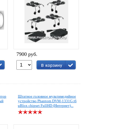
7900 руб.
итор
Штатное головное мультимедийное
ый
устройство Phantom DVM-1331G i6
uBlox chipset FullHD (Интернет)...