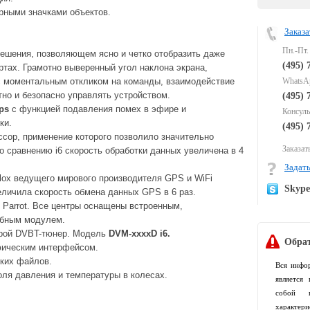
рными значками объектов.
Заказа
Пн.-Пт.
ешения, позволяющем ясно и четко отобразить даже
(495) 
ртах. Грамотно выверенный угол наклона экрана,
 моментальным откликом на команды, взаимодействие
WhatsAp
но и безопасно управлять устройством.
(495) 
ips
с функцией подавления помех в эфире и
Консуль
ки.
(495) 
сор, применение которого позволило значительно
Заказать
 сравнению i6 скорость обработки данных увеличена в 4
Задать
lox ведущего мирового производителя GPS и WiFi
Skyp
еличила скорость обмена данных GPS в 6 раз.
 Parrot. Все центры оснащены встроенным,
обным модулем.
фрой DVBT-тюнер. Модель
DVM-xxxxD i6.
Обрат
фическим интерфейсом.
ких файлов.
Вся инфо
ля давления и температуры в колесах.
является
собой п
характер