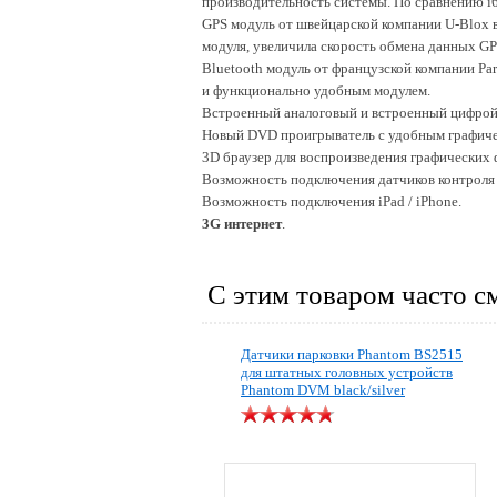
производительность системы. По сравнению i6
GPS модуль от швейцарской компании U-Blox
модуля, увеличила скорость обмена данных GPS
Bluetooth модуль от французской компании Pa
и функционально удобным модулем.
Встроенный аналоговый и встроенный цифро
Новый DVD проигрыватель с удобным графиче
3D браузер для воспроизведения графических 
Возможность подключения датчиков контроля 
Возможность подключения iPad / iPhone.
3G интернет
.
С этим товаром часто с
Датчики парковки Phantom BS2515
для штатных головных устройств
Phantom DVM black/silver