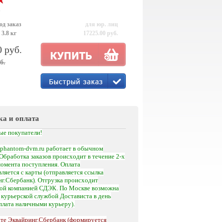
р
од заказ
для юр. лиц
 3.8 кг
17225.00 руб.
0 руб.
б.
ка и оплата
ые покупатели!
phantom-dvm.ru работает в обычном
Обработка заказов происходит в течение 2-х
момента поступления.
Оплата
ляется с карты (отправляется ссылка
г.Сбербанк). Отгрузка происходит
кой компанией СДЭК. По Москве возможна
а
курьерской службой Достависта
в день
оплата наличными курьеру).
те Эквайринг.Сбербанк (формируется