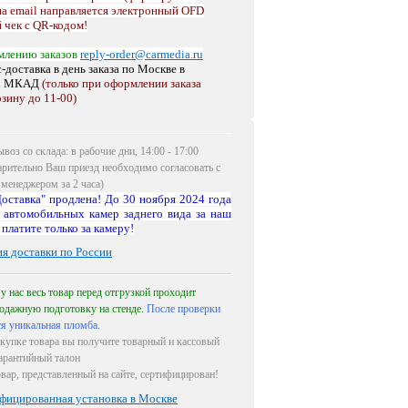
на email направляется электронный OFD
 чек с QR-кодом!
млению заказов
reply-order@carmedia.ru
-доставка в день заказа по Москве
в
х МКАД
(только при оформлении заказа
рзину до 11-00)
воз со склада: в рабочие дни, 14:00 - 17:00
арительно Ваш приезд необходимо согласовать с
менеджером за 2 часа)
оставка" продлена! До 30 ноября 2024 года
 автомобильных камер заднего вида за наш
 платите только за камеру!
ия доставки по России
 у нас весь товар перед отгрузкой проходит
одажную подготовку на стенде.
После проверки
ся уникальная пломба.
купке товара вы получите товарный и кассовый
гарантийный талон
овар, представленный на сайте, сертифицирован!
фицированная установка в Москве