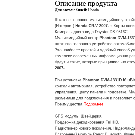
Описание продукта
Для автомобилей:
Honda
Штатное головное мультимедийное устрой
(Интернет)
Honda CR-V 2007-
+ Карты навиг
Камера заднего вида
Daystar DS-9516C
Мультимедийный центр
Phantom DVM-1331D
штатного головного устройства автомобил
Это наиболее простой и удобный способ у
комплекс современных информационно-раз
будут и такие, которые принципиально от
2007-
При установке
Phantom DVM-1331D i6 uBlo
консоли автомобиля, устройство повторяе
управления, цвету панели и подсветке. М
разъемами для подключения и позволяет с
Преимущества
Подробнее
:
GPS модуль. Швейцария.
Поддержка декодирования
FullHD
.
Радиотюнер нового поколения. Нидерланд
Встроенный модуль Parrot Bluetooth. Франц