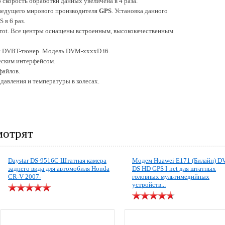
 скорость обработки данных увеличена в 4 раза.
 ведущего мирового производителя
GPS
. Установка данного
 в 6 раз.
rrot. Все центры оснащены встроенным, высококачественным
й DVBT-тюнер. Модель DVM-xxxxD i6.
ским интерфейсом.
файлов.
давления и температуры в колесах.
мотрят
Daystar DS-9516C Штатная камера
Модем Huawei E171 (Билайн) D
заднего вида для автомобиля Honda
DS HD GPS I-net для штатных
CR-V 2007-
головных мультимедийных
устройств...