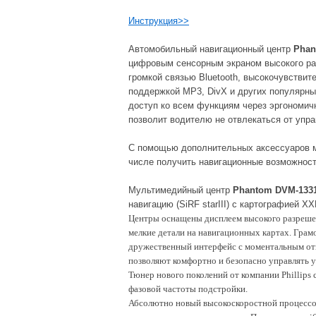
Инструкция
>>
Автомобильный навигационный центр
Phan
цифровым сенсорным экраном высокого раз
громкой связью Bluetooth, высокочувстви
поддержкой MP3, DivX и других популярн
доступ ко всем функциям через эргономич
позволит водителю не отвлекаться от упр
С помощью дополнительных аксессуаров м
числе получить навигационные возможност
Мультимедийный центр
Phantom DVM-1331
навигацию (SiRF starIII) с ка
ртографией
XXL
Центры оснащены дисплеем высокого разрешен
мелкие детали на навигационных картах. Грам
дружественный интерфейс с моментальным отк
позволяют комфортно и безопасно управлять 
Тюнер нового поколений от компании Phillips
фазовой частоты подстройки.
Абсолютно новый высокоскоростной процессор