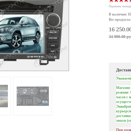
Оценить това
В наличии: П
Вес продукта:
16 250.0
34 900.00 ру
Достав
Уважаем
Магазин 
режиме. 
часов с 
осуществ
Эквайрин
курьерс
доставк
заказа (
При опла