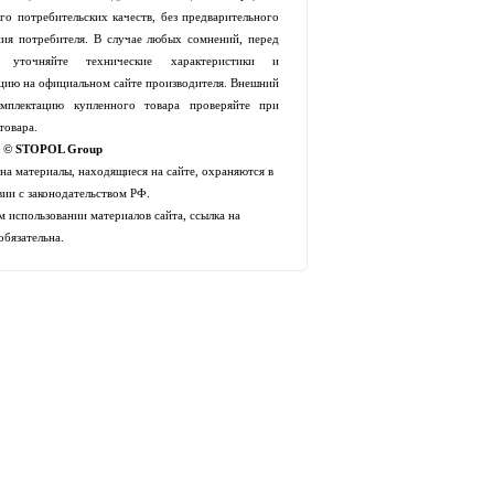
го потребительских качеств, без предварительного
ия потребителя. В случае любых сомнений, перед
й уточняйте технические характеристики и
цию на официальном сайте производителя. Внешний
мплектацию купленного товара проверяйте при
товара.
t © STOPOL Group
 на материалы, находящиеся на сайте, охраняются в
вии с законодательством РФ.
 использовании материалов сайта, ссылка на
обязательна.