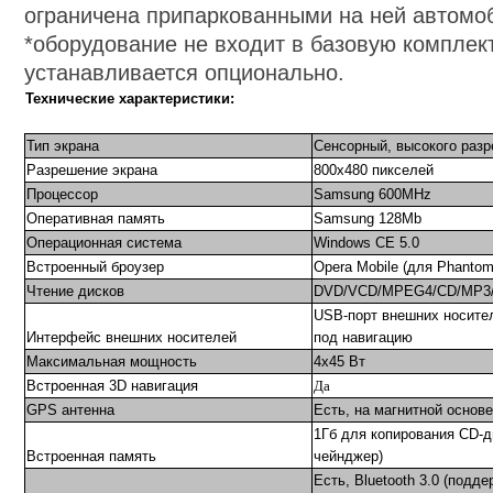
ограничена припаркованными на ней автомо
*оборудование не входит в базовую комплек
устанавливается опционально.
Технические характеристики:
Тип экрана
Сенсорный, высокого раз
Разрешение экрана
800х480 пикселей
Процессор
Samsung 600MHz
Оперативная память
Samsung 128Mb
Операционная система
Windows CE
5
.0
Встроенный броузер
Opera Mobile (для Phant
Чтение дисков
DVD/VCD/MPEG4/CD/MP3
USB-порт внешних носите
Интерфейс внешних носителей
под навигацию
Максимальная мощность
4х45 Вт
Встроенная 3D навигация
Да
GPS антенна
Есть, на магнитной основе
1Гб для копирования CD-д
Встроенная память
чейнджер)
Есть, Bluetooth 3.0 (подд