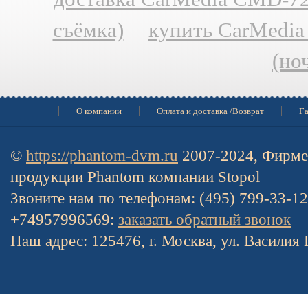
съёмка)
купить CarMedia
(но
О компании
Оплата и доставка /Возврат
Га
©
https://phantom-dvm.ru
2007-2024, Фирме
продукции Phantom компании Stopol
Звоните нам по телефонам: (495) 799-33-1
+74957996569:
заказать обратный звонок
Наш адрес: 125476, г. Москва, ул. Василия