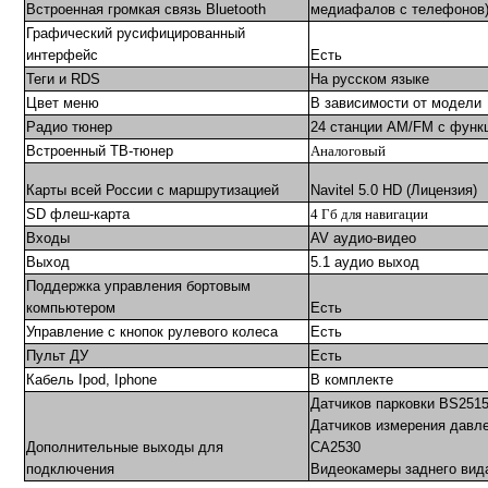
Встроенная громкая связь Bluetooth
медиафалов с телефонов
Графический русифицированный
интерфейс
Есть
Теги и RDS
На русском языке
Цвет меню
В зависимости от модели
Радио тюнер
24 станции AM/FM с функ
Встроенный ТВ-тюнер
Аналоговый
Карты всей России с маршрутизацией
Navitel 5.0 HD (Лицензия)
SD флеш-карта
4
Гб для навигации
Входы
AV аудио-видео
Выход
5.1 аудио выход
Поддержка управления бортовым
компьютером
Есть
Управление с кнопок рулевого колеса
Есть
Пульт ДУ
Есть
Кабель Ipod, Iphone
В комплекте
Датчиков парковки BS251
Датчиков измерения давле
Дополнительные выходы для
CA2530
подключения
Видеокамеры заднего вида