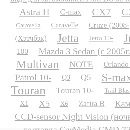
CX7
Astra H
C
C-max
Cruze (2008-
Caravelle
Caravella
Jetta
J
(Хэтчбэк)
Jetta 10-
Mazda 3 Sedan (с 2005г.
100
Multivan
NOTE
Orlando
S-ma
Patrol 10-
Q5
Q3
Touran
Touran 10-
Trail Blas
X5
Кам
Zafira B
X1
X6
CCD-sensor Night Vision (но
доставка CarMedia CMD-727