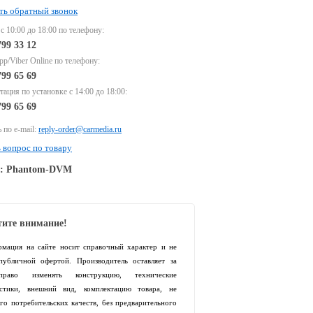
ть обратный звонок
 с 10:00 до 18:00 по телефону:
799 33 12
p/Viber Online по телефону:
799 65 69
тация по установке с 14:00 до 18:00:
799 65 69
 по e-mail:
reply-order@carmedia.ru
 вопрос по товару
e: Phantom-DVM
ите внимание!
рмация на сайте носит справочный характер и не
 публичной офертой. Производитель оставляет за
раво изменять конструкцию, технические
истики, внешний вид, комплектацию товара, не
го потребительских качеств, без предварительного