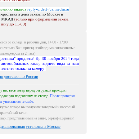
млению заказов
reply-order@carmedia.ru
-доставка в день заказа по Москве
в
х МКАД
(только при оформлении заказа
рзину до 11-00)
воз со склада: в рабочие дни, 14:00 - 17:00
арительно Ваш приезд необходимо согласовать с
менеджером за 2 часа)
оставка" продлена! До 30 ноября 2024 года
 автомобильных камер заднего вида за наш
 платите только за камеру!
ия доставки по России
 у нас весь товар перед отгрузкой проходит
одажную подготовку на стенде.
После проверки
ся уникальная пломба.
купке товара вы получите товарный и кассовый
гарантийный талон
овар, представленный на сайте, сертифицирован!
фицированная установка в Москве