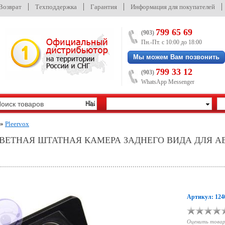
/Возврат
Техподдержка
Гарантия
Информация для покупателей
799 65 69
(903)
Пн.-Пт. с 10:00 до 18:00
Мы можем Вам позвонить
799 33 12
(903)
WhatsApp Messenger
»
Pleervox
ЦВЕТНАЯ ШТАТНАЯ КАМЕРА ЗАДНЕГО ВИДА ДЛЯ А
Артикул: 124
Оценить това