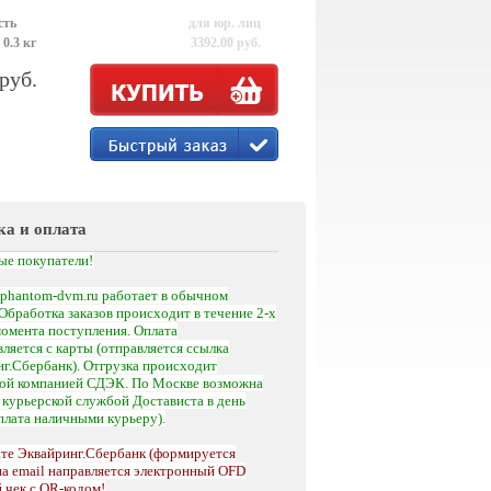
сть
для юр. лиц
 0.3 кг
3392.00 руб.
 руб.
ка и оплата
ые покупатели!
phantom-dvm.ru работает в обычном
Обработка заказов происходит в течение 2-х
момента поступления.
Оплата
ляется с карты (отправляется ссылка
г.Сбербанк). Отгрузка происходит
кой компанией СДЭК. По Москве возможна
а
курьерской службой Достависта
в день
оплата наличными курьеру).
те Эквайринг.Сбербанк (формируется
на email направляется электронный OFD
 чек с QR-кодом!