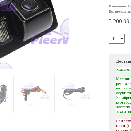
В наличии: Е
Вес продукта:
3 200.00
Достав
Уважаем
Магазин 
режиме. 
часов с 
осуществ
Эквайрин
курьерс
доставк
заказа (
При опла
ссылка) 
кассовый