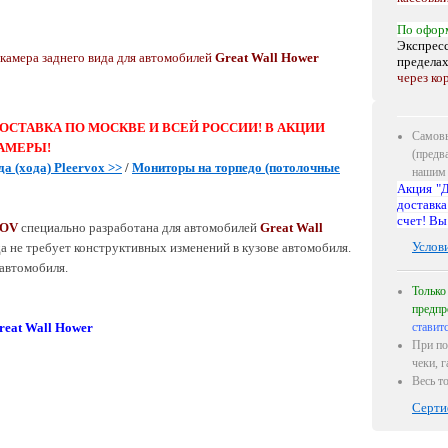
По офор
Экспресс
камера заднего вида для автомобилей
Great Wall Hower
предела
через ко
ОСТАВКА ПО МОСКВЕ И ВСЕЙ РОССИИ! В АКЦИИ
Самовы
АМЕРЫ!
(предв
да (хода)
Pleervox >>
/
Мониторы на торпедо (потолочные
нашим 
Акция "Д
доставка
счет! Вы
HOV
специально разработана для автомобилей
Great Wall
Услов
да не требует конструктивных изменений в кузове автомобиля.
 автомобиля.
Только
предпр
reat Wall Hower
ставит
При по
чеки, 
Весь т
Серти