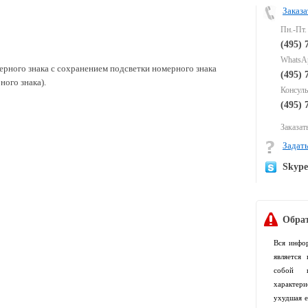
Заказа
Пн.-Пт.
(495) 
WhatsAp
ерного знака с сохранением подсветки номерного знака
(495) 
ного знака).
Консуль
(495) 
Заказать
Задать
Skyp
Обрат
Вся инфо
является
собой п
характер
ухудшая е