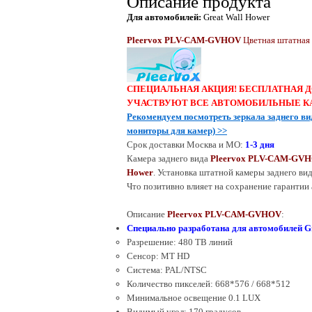
Описание продукта
Для автомобилей:
Great Wall Hower
Pleervox PLV-CAM-GVHOV
Цветная штатная 
СПЕЦИАЛЬНАЯ АКЦИЯ! БЕСПЛАТНАЯ Д
УЧАСТВУЮТ ВСЕ АВТОМОБИЛЬНЫЕ К
Рекомендуем посмотреть зеркала заднего ви
мониторы для камер)
>>
Срок
доставки
Москва и МО:
1-
3
дня
Камера заднего вида
Pleervox PLV-CAM-GV
Hower
. Установка штатной камеры заднего ви
Что позитивно влияет на сохранение гарантии
Описание
Pleervox PLV-CAM-GVHOV
:
Специально разработана для автомобилей G
Разрешение: 4
8
0 ТВ линий
Сенсор: MT HD
Система: PAL/NTSC
Количество пикселей: 668*576 / 668*512
Минимальное освещение 0.
1
LUX
Видимый угол: 170 градусов