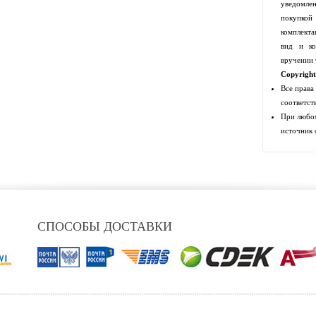
уведомлен
покупко
комплекта
вид и ко
вручении 
Copyrigh
Все права
соответст
При любом
источник 
СПОСОБЫ ДОСТАВКИ