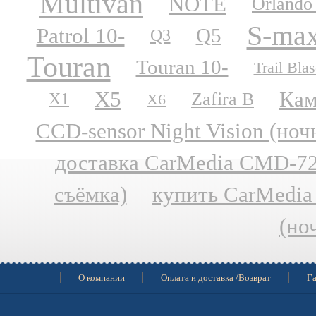
Multivan
NOTE
Orlando
S-ma
Patrol 10-
Q5
Q3
Touran
Touran 10-
Trail Blas
X5
Кам
Zafira B
X1
X6
CCD-sensor Night Vision (но
доставка CarMedia CMD-727
съёмка)
купить CarMedia
(но
О компании
Оплата и доставка /Возврат
Га