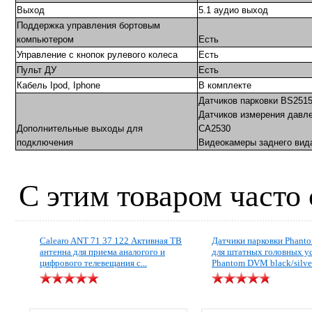
Выход
5.1 аудио выход
Поддержка управления бортовым
компьютером
Есть
Управление с кнопок рулевого колеса
Есть
Пульт ДУ
Есть
Кабель Ipod, Iphone
В комплекте
Датчиков парковки BS251
Датчиков измерения давле
Дополнительные выходы для
CA2530
подключения
Видеокамеры заднего вида
С этим товаром часто
Calearo ANT 71 37 122 Активная ТВ
Датчики парковки Phant
антенна для приема аналогого и
для штатных головных у
цифрового телевещания c...
Phantom DVM black/silve