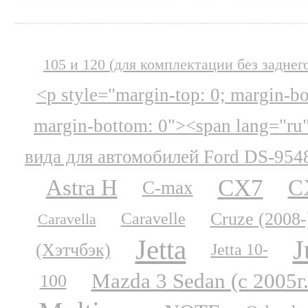
105 и 120 (для комплектации без заднег
<p style="margin-top: 0; margin-b
margin-bottom: 0"><span lang="ru
вида для автомобилей Ford DS-954
CX7
Astra H
C
C-max
Cruze (2008-
Caravelle
Caravella
Jetta
J
(Хэтчбэк)
Jetta 10-
Mazda 3 Sedan (с 2005г.
100