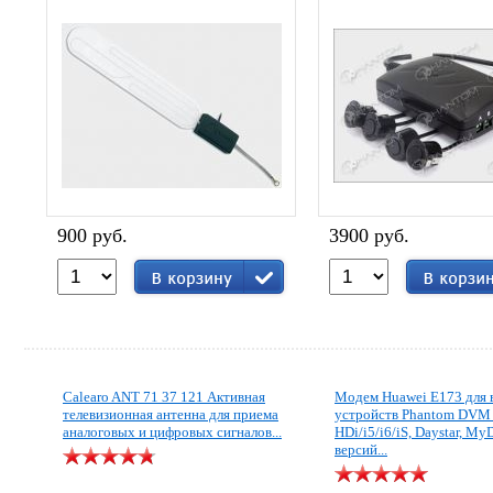
900 руб.
3900 руб.
Calearo ANT 71 37 121 Активная
Модем Huawei E173 для 
телевизионная антенна для приема
устройств Phantom DVM
аналоговых и цифровых сигналов...
HDi/i5/i6/iS, Daystar, My
версий...