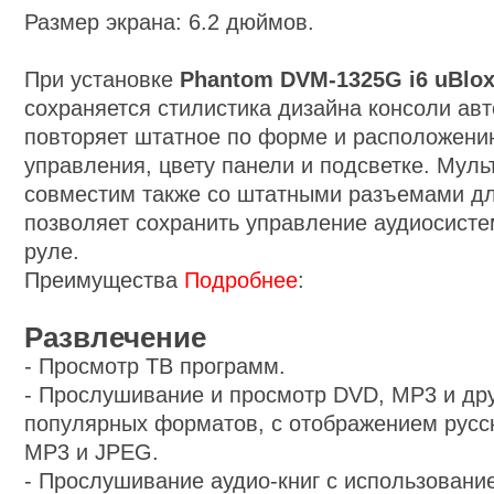
Размер экрана: 6.2 дюймов.
При установке
Phantom
DVM-
13
25
G i6
uBlox
сохраняется стилистика дизайна консоли ав
повторяет штатное по форме и расположени
управления, цвету панели и подсветке. Мул
совместим также со штатными разъемами д
позволяет сохранить управление аудиосисте
руле.
Преимущества
Подробнее
:
Развлечение
-
Просмотр ТВ программ.
-
Прослушивание и просмотр DVD, MP3 и дру
популярных форматов, с отображением русск
MP3 и JPEG.
-
Прослушивание аудио-книг с использовани