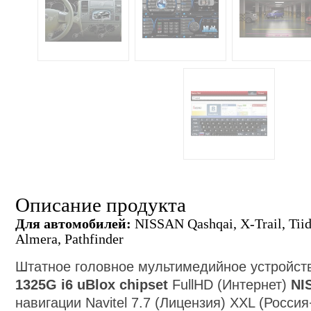
Описание продукта
Для автомобилей:
NISSAN Qashqai, X-Trail, Tiida
Almera, Pathfinder
Штатное головное мультимедийное устройс
13
25
G i6 uBlox chipset
FullHD (Интернет)
NI
навигации Navitel 7.7 (Лицензия)
XXL (
Росси