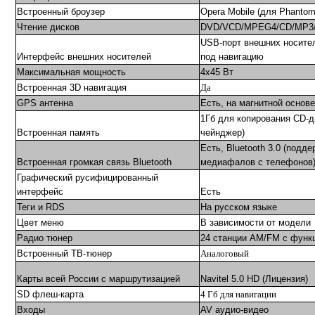
Встроенный броузер
Opera Mobile (для Phant
Чтение дисков
DVD/VCD/MPEG4/CD/MP3
USB-порт внешних носите
Интерфейс внешних носителей
под навигацию
Максимальная мощность
4х45 Вт
Встроенная 3D навигация
Да
GPS антенна
Есть, на магнитной основе
1Гб для копирования CD-д
Встроенная память
чейнджер)
Есть, Bluetooth 3.0 (подд
Встроенная громкая связь Bluetooth
медиафалов с телефонов
Графический русифицированный
интерфейс
Есть
Теги и RDS
На русском языке
Цвет меню
В зависимости от модели
Радио тюнер
24 станции AM/FM с функ
Встроенный ТВ-тюнер
Аналоговый
Карты всей России с маршрутизацией
Navitel 5.0 HD (Лицензия)
SD флеш-карта
4
Гб для навигации
Входы
AV аудио-видео