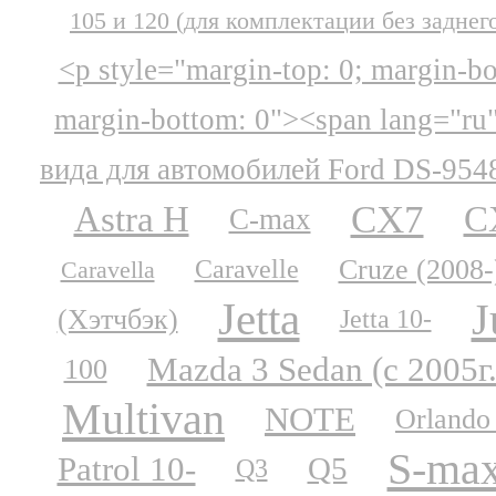
105 и 120 (для комплектации без заднег
<p style="margin-top: 0; margin-b
margin-bottom: 0"><span lang="ru
вида для автомобилей Ford DS-954
CX7
Astra H
C
C-max
Cruze (2008-
Caravelle
Caravella
Jetta
J
(Хэтчбэк)
Jetta 10-
Mazda 3 Sedan (с 2005г.
100
Multivan
NOTE
Orlando
S-ma
Patrol 10-
Q5
Q3