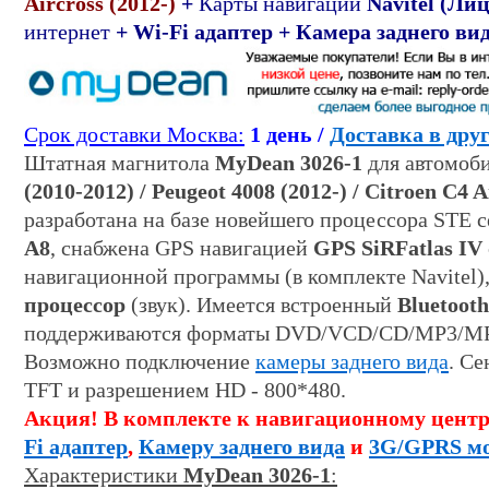
Aircross (2012-)
+
Карты навигации
Navitel (
Лиц
интернет
+
Wi-Fi
адаптер + Камера заднего ви
Срок доставки Москва:
1 день /
Доставка в дру
Штатная магнитола
MyDean 3026-1
для автомоб
(2010-2012) / Peugeot 4008 (2012-) / Citroen C4 A
разработана на базе новейшего процессора STE 
A8
, снабжена GPS навигацией
GPS SiRFatlas IV
навигационной программы (в комплекте
Navitel)
процессор
(звук). Имеется встроенный
Bluetooth
поддерживаются форматы DVD/VCD/CD/MP3/
Возможно подключение
камеры заднего вида
. С
TFT и разрешением HD - 800*480.
Акция! В комплекте к навигационному цент
Fi
адаптер
,
К
амеру заднего вида
и
3G/GPRS м
Характеристики
MyDean 3026-1
: