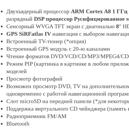
Двухъядерный процессор
ARM Cortex A8 1 ГГц
разрядный
DSP процессор Русифицированное 
Сенсорный WVGA TFT экран с диагональю
8
" H
GPS SiRFatlas IV
навигация с выбором навигац
Встроенный TV-тюнер (*опция)
Встроенный GPS модуль с 20-ю каналами
Чтение форматов DVD/VCD/CD/MP3/MPEG4/C
Режим PIP (картинка в картинке в любом прилож
моделей
Просмотр фотографий
Возможен просмотр DVD, TV на дополнительно
одновременно с работой навигационной програм
Слот microSD на передней панели
(*для некотор
Поддержка виртуального CD чейнджера (память н
Радиоприемник FM/AM
Bluetooth