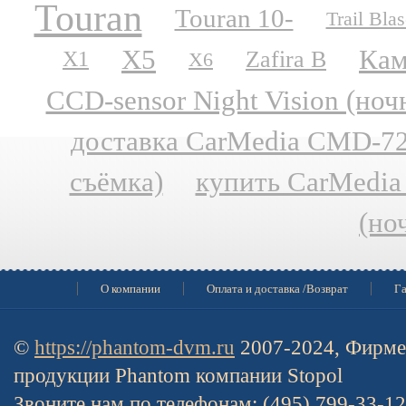
Touran
Touran 10-
Trail Blas
X5
Кам
Zafira B
X1
X6
CCD-sensor Night Vision (но
доставка CarMedia CMD-727
съёмка)
купить CarMedia
(но
О компании
Оплата и доставка /Возврат
Га
©
https://phantom-dvm.ru
2007-2024, Фирме
продукции Phantom компании Stopol
Звоните нам по телефонам: (495) 799-33-1