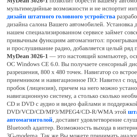
MyDean 3026-1
позволит обрести вашему автом
мультимедийные возможности и не испортит инте
дизайн штатного головного устройства
разрабо
дизайна салона Вашего автомобилей. Установка д
нашем специализированном сервисе займет совс
привычным функциям автомагнитол: проигрыва
и прослушивание радио, добавляется целый ряд 
MyDean 3026-1
— это настоящий компьютер, о
ОС Windows CE 6.0. Вы получаете сенсорный ди
разрешения, 800 х 480 точек. Навигатор со встр
приемником и навигационное ПО: Навител с под
пробок (лицензия), причем на него можно устано
навигационную систему, а столько сколько необ
CD и DVD с аудио и видео файлами и поддержко
DVD/VCD/CD/MP3/MPEG4/CD-R/WMA этой
шт
автомагнитолой
, доставит удовлетворение слу
Bluetooth адаптер. Возможность выхода в интер
3G-modemа. Так же Вы можете принимать аналог