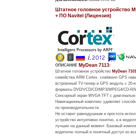
Штатное головное устройство My
+ ПО
Navitel
(Лицензия)
MyDean 7113
ОПИСАНИЕ
:
Штатное головное устройство
MyDean 710
семейства ARM Cortex, снабжено GPS нав
встроенный TV-тюнер и GPS модуль с 20-ю
форматы DVD/VCD/CD/MP3/MPEG4/CD-R/WM
Сенсорный экран WVGA TFT с диагональ
Навигационный комплекс удивляет способ
по производительности.
Не оставит равнодушным и простота исполь
устройство интуитивно понятно, а в модел
лучших на данный момент. Базовый компле
водителю полный и понятный доступ ко в