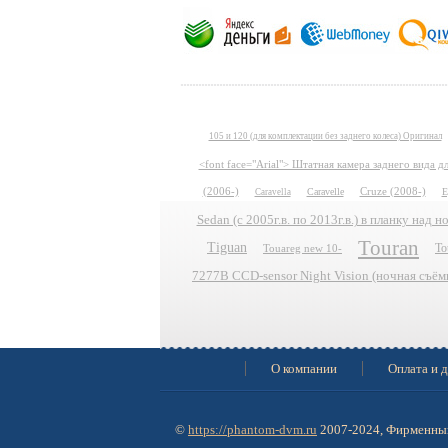
105 и 120 (для комплектации без заднего колеса) Оригинал
<font face="Arial"> Штатная камера заднего вида 
(2006-)
Caravelle
Cruze (2008-)
E
Caravella
Sedan (с 2005г.в. по 2013г.в.) в планку над 
Touran
Tiguan
To
Touareg new 10-
7277B CCD-sensor Night Vision (ночная съём
О компании
Оплата и д
©
https://phantom-dvm.ru
2007-2024, Фирменный