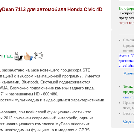
По офор
Dean 7113 для автомобиля Honda Civic 4D
Экспресс
предела
через ко
Самовы
(предв
нашим 
Акция "Д
доставка
счет! Вы
1
разработано на базе новейшего процессора STE
Услов
игацией с выбором навигационной программы. Имеется
 каналами, Bluetooth. Системой поддерживаются
Только
A. Возможно подключение камеры заднего вида.
предпр
ю
7
" и разрешением HD - 800*480.
ставит
ностями мультимедиа и выдающимися характеристиками
При по
чеки, 
зования, при всей своей функциональности - это
Весь т
ях 2012 применен современный интерфейс, один из
Серти
кт навигационного комплекса MyDean обеспечит
сем необходимым функциям, а в моделях с GPRS