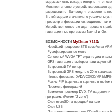
модемами есть выход в интернет, что позв
Монитор головного устройства оснащен од
разрешения от Samsung, что вывело на но
В этой модели значительно увеличены углы
просмотр информации как водителю, так и
Устройство полностью адаптировано к раб
навигационные программы Navitel и iGo.
MyDean 7113
ВОЗМОЖНОСТИ
:
- Новейший процессор STE семейства ARM
- Русифицированное меню
- Сенсорный WVGA TFT экран с диагональю 
- GPS навигация с выбором навигационной
- Встроенный TV-тюнер
- Встроенный GPS модуль с 20-ю каналам
- Чтение форматов DVD/VCD/CD/MP3/MP
- Режим PIP (картинка в картинке в любом
- Просмотр фотографий
- Возможен просмотр DVD, TV на дополнит
программы (Режим “2-zone”)
- Слот microSD на передней панели
- Слот USB
- Поддержка виртуального CD чейнджера (