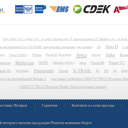
5м)</font></b></span></p> <p style="margin-top: 0; margin-bottom: 0">&nbsp;</p> <p style
Astra H
для автомобилей Ford DS-9548C разработана специльно для установ
A5
C-m
Jetta
Juke
Fiesta
Kuga
pica
Epica (2006-)
Focus II (Хэтчбэк)
Jetta 10-
Multivan
Passat CC
номером
NOTE
Passat B6
Orlando (2010-)
Passat
Transporter
X-TRAIL
uran 10-
Tucson
X5
X1
Zafir
Trail Blaser
X6
ка) для автомобилей Mazda 2
доставка CarMedia CMD-7277B CCD-sensor Nigh
CMD-7277B CCD-sensor Night Vision (ночная съёмка)
оставка /Возврат
Гарантия
Контакты и схема проезда
 интернет-магазин продукции Phantom компании Stopol