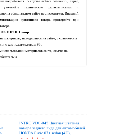
ия потребителя. В случае любых сомнений, перед
й уточняйте технические характеристики и
цию на официальном сайте производителя. Внешний
мплектацию купленного товара проверяйте при
товара.
t © STOPOL Group
 на материалы, находящиеся на сайте, охраняются в
вии с законодательством РФ.
 использовании материалов сайта, ссылка на
обязательна.
INTRO VDC-045 Цветная штатная
ма
камера заднего вида для автомобилей
...
HONDA Civic 07+ sedan (4D),...