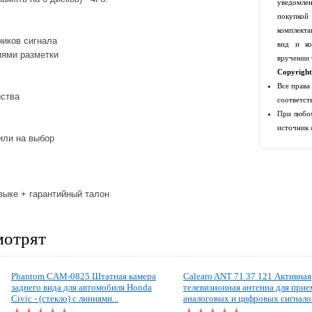
уведомлен
покупко
комплекта
ников сигнала
вид и ко
ями разметки
вручении 
Copyrigh
Все права
йства
соответст
При любом
источник 
или на выбор
зыке + гарантийный талон
мотрят
Phantom CAM-0825 Штатная камера
Calearo ANT 71 37 121 Активная
заднего вида для автомобиля Honda
телевизионная антенна для прие
Civic - (стекло) с линиями...
аналоговых и цифровых сигналов