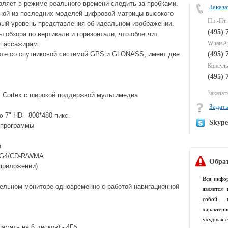
оляет в режиме реального времени следить за пробками.
Заказа
ной из последних моделей цифровой матрицы высокого
Пн.-Пт.
вый уровень представления об идеальном изображении.
(495) 
 обзора по вертикали и горизонтали, что облегчит
WhatsAp
 пассажирам.
оте со спутниковой системой GPS и GLONASS, имеет две
(495) 
Консуль
(495) 
Заказать
 Cortex с широкой поддержкой мультимедиа
Задать
7" HD - 800*480 пикс.
Skyp
 программы
и
EG4/CD-R/WMA
Обрат
 приложении)
Вся инфо
ельном мониторе одновременно с работой навигационной
является
собой п
характер
ухудшая е
память на 6 дисков)
- 4Гб.