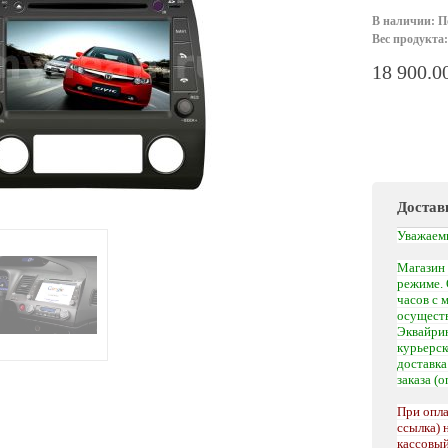
В наличии: П
Вес продукта:
18 900.0
Достав
Уважаем
Магазин 
режиме. 
часов с 
осуществ
Эквайрин
курьерс
доставк
заказа (
При опла
ссылка) 
кассовый