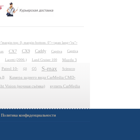
="margin-top: 0; margin-bottom: 0"><span lang="ru">
CX7
CX9
Caddy
ax
Captiva
Captiva
Mazda 3
Lacetti (2006-)
Land Cruiser 100
S-max
Patrol 10-
Q5
Scirocco
Q3
Камера заднего вида CarMedia CMD-
a B
t Vision (ночная съёмка)
купить CarMedia
Политика конфиденциальности