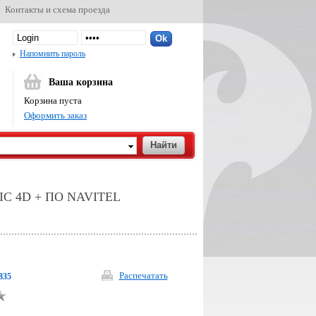
Контакты и схема проезда
Напомнить пароль
Ваша корзина
Корзина пуста
Оформить заказ
 4D + ПО NAVITEL
Распечатать
835
р