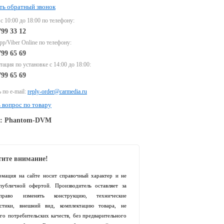
ть обратный звонок
 с 10:00 до 18:00 по телефону:
799 33 12
p/Viber Online по телефону:
799 65 69
тация по установке с 14:00 до 18:00:
799 65 69
 по e-mail:
reply-order@carmedia.ru
 вопрос по товару
e: Phantom-DVM
ите внимание!
рмация на сайте носит справочный характер и не
 публичной офертой. Производитель оставляет за
раво изменять конструкцию, технические
истики, внешний вид, комплектацию товара, не
го потребительских качеств, без предварительного