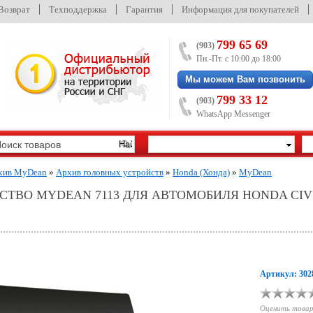
/Возврат
Техподдержка
Гарантия
Информация для покупателей
799 65 69
(903)
Пн.-Пт. с 10:00 до 18:00
Мы можем Вам позвонить
799 33 12
(903)
WhatsApp Messenger
хив MyDean
»
Архив головных устройств
»
Honda (Хонда)
»
MyDean
ТВО MYDEAN 7113 ДЛЯ АВТОМОБИЛЯ HONDA CIVIC
Артикул: 302
Оценить това