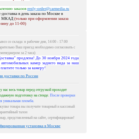
млению заказов
reply-order@carmedia.ru
-доставка в день заказа по Москве
в
х МКАД
(только при оформлении заказа
рзину до 11-00)
воз со склада: в рабочие дни, 14:00 - 17:00
арительно Ваш приезд необходимо согласовать с
менеджером за 2 часа)
оставка" продлена! До 30 ноября 2024 года
 автомобильных камер заднего вида за наш
 платите только за камеру!
ия доставки по России
 у нас весь товар перед отгрузкой проходит
одажную подготовку на стенде.
После проверки
ся уникальная пломба.
купке товара вы получите товарный и кассовый
гарантийный талон
овар, представленный на сайте, сертифицирован!
фицированная установка в Москве