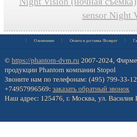
Night Vision (ночная съёмка)
sensor Night 
О компании
Оплата и доставка /Возврат
Га
©
https://phantom-dvm.ru
2007-2024, Фирме
продукции Phantom компании Stopol
Звоните нам по телефонам: (495) 799-33-1
+74957996569:
заказать обратный звонок
Наш адрес: 125476, г. Москва, ул. Василия