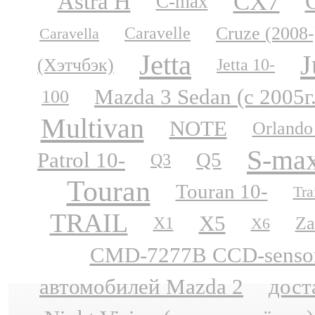
CX7
Astra H
C-max
Cruze (2008-
Caravelle
Caravella
Jetta
J
(Хэтчбэк)
Jetta 10-
Mazda 3 Sedan (с 2005г
100
Multivan
NOTE
Orlando
S-ma
Patrol 10-
Q5
Q3
Touran
Touran 10-
Tra
TRAIL
X5
Za
X1
X6
CMD-7277B CCD-sensor N
автомобилей Mazda 2
дост