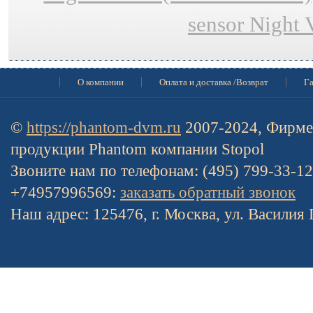
sensor Night 
О компании
Оплата и доставка /Возврат
Га
©
https://phantom-dvm.ru
2007-2024, Фирме
продукции Phantom компании Stopol
Звоните нам по телефонам: (495) 799-33-1
+74957996569:
заказать обратный звонок
Наш адрес: 125476, г. Москва, ул. Василия