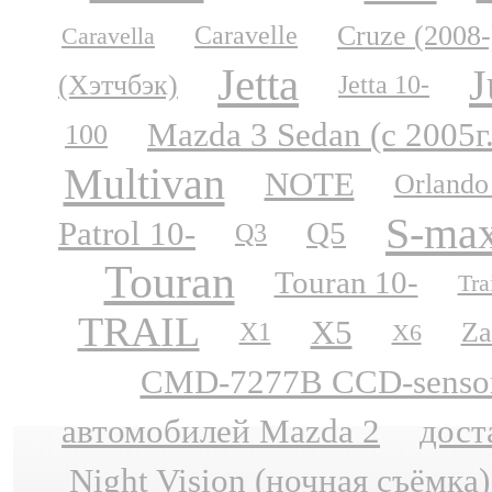
Cruze (2008-
Caravelle
Caravella
Jetta
J
(Хэтчбэк)
Jetta 10-
Mazda 3 Sedan (с 2005г
100
Multivan
NOTE
Orlando
S-ma
Patrol 10-
Q5
Q3
Touran
Touran 10-
Tra
TRAIL
X5
Za
X1
X6
CMD-7277B CCD-sensor N
автомобилей Mazda 2
дост
Night Vision (ночная съёмка)