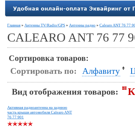
Главная
»
Антенны TV/Radio/GPS
»
Антенны радио
»
Calearo ANT 76 77 9
CALEARO ANT 76 77 9
Сортировка товаров:
Сортировать по:
Алфавиту
Ц
К
Вид отображения товаров:
Активная радиоантенна на заднюю
часть крыши автомобиля Calearo ANT
76 77 901