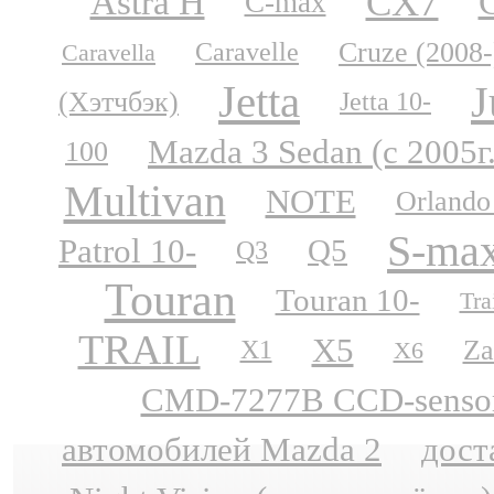
CX7
Astra H
C-max
Cruze (2008-
Caravelle
Caravella
Jetta
J
(Хэтчбэк)
Jetta 10-
Mazda 3 Sedan (с 2005г
100
Multivan
NOTE
Orlando
S-ma
Patrol 10-
Q5
Q3
Touran
Touran 10-
Tra
TRAIL
X5
Za
X1
X6
CMD-7277B CCD-sensor N
автомобилей Mazda 2
дост