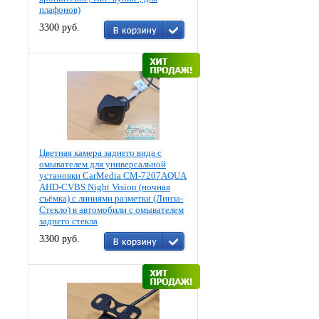
плафонов)
3300 руб.
Цветная камера заднего вида c
омывателем для универсальной
установки CarMedia CM-7207AQUA
AHD-CVBS Night Vision (ночная
съёмка) с линиями разметки (Линза-
Стекло) в автомобили с омывателем
заднего стекла
3300 руб.