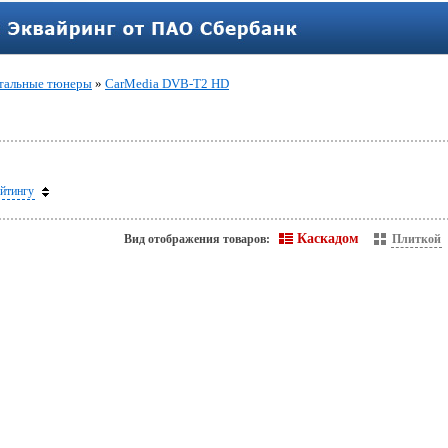
тальные тюнеры
»
CarMedia DVB-T2 HD
йтингу
Каскадом
Вид отображения товаров:
Плиткой