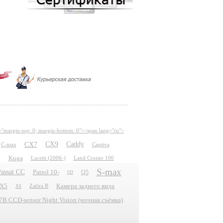
="margin-top: 0; margin-bottom: 0"><span lang="ru">
CX7
CX9
Caddy
C-max
Captiva
e
Kuga
Lacetti (2006-)
Land Cruiser 100
S-max
assat CC
Patrol 10-
Q5
Q3
X5
Камера заднего вида
Zafira B
X6
 CCD-sensor Night Vision (ночная съёмка)