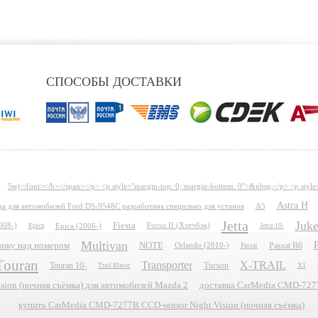
СПОСОБЫ ДОСТАВКИ
5м)</font></b></span></p> <p style="margin-top: 0; margin-bottom: 0">&nbsp;</p> <p style
Astra H
ида для автомобилей Ford DS-9548C разработана специльно для установ
A5
Jetta
Juk
Fiesta
008-)
Epica
Epica (2006-)
Focus II (Хэтчбэк)
Jetta 10-
Multivan
P
планку над номером
NOTE
Passat B6
Orlando (2010-)
Passat
Touran
Transporter
X-TRAIL
Touran 10-
Tucson
X1
Trail Blaser
ion (ночная съёмка) для автомобилей Mazda 2
доставка CarMedia CMD-7277B
купить CarMedia CMD-7277B CCD-sensor Night Vision (ночная съёмка)