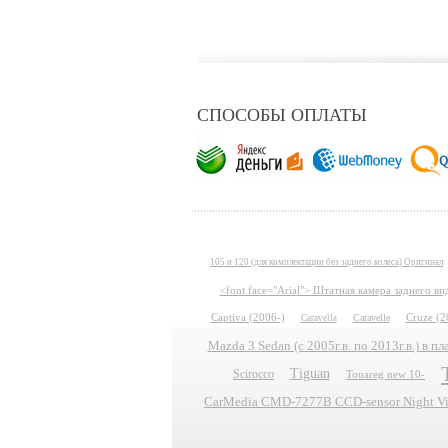
СПОСОБЫ ОПЛАТЫ
105 и 120 (для комплектации без заднего колеса) Оригинал
<font face="Arial"> Штатная камера заднего в
Captiva (2006-)
Caravelle
Cruze (2
Caravella
Mazda 3 Sedan (с 2005г.в. по 2013г.в.) в 
Tiguan
Scirocco
Touareg new 10-
CarMedia CMD-7277B CCD-sensor Night Vis