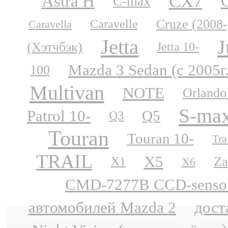
CX7
Astra H
C-max
Cruze (2008-
Caravelle
Caravella
Jetta
J
(Хэтчбэк)
Jetta 10-
Mazda 3 Sedan (с 2005г
100
Multivan
NOTE
Orlando
S-ma
Patrol 10-
Q5
Q3
Touran
Touran 10-
Tra
TRAIL
X5
Za
X1
X6
CMD-7277B CCD-sensor N
автомобилей Mazda 2
дост