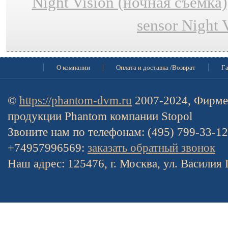
Night Vision (ночная съёмка)
sensor Night 
О компании
Оплата и доставка /Возврат
Га
©
https://phantom-dvm.ru
2007-2024, Фирме
продукции Phantom компании Stopol
Звоните нам по телефонам: (495) 799-33-1
+74957996569:
заказать обратный звонок
Наш адрес: 125476, г. Москва, ул. Василия