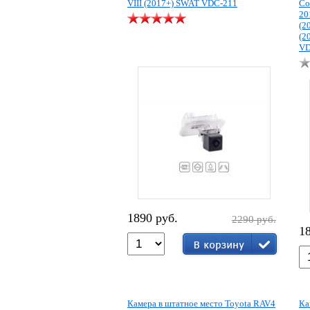
VIII (2017+) SWAT VDC-211
Co
20
(2
(2
VD
1890 руб.
2290 руб.
1
Камера в штатное место Toyota RAV4
Ка