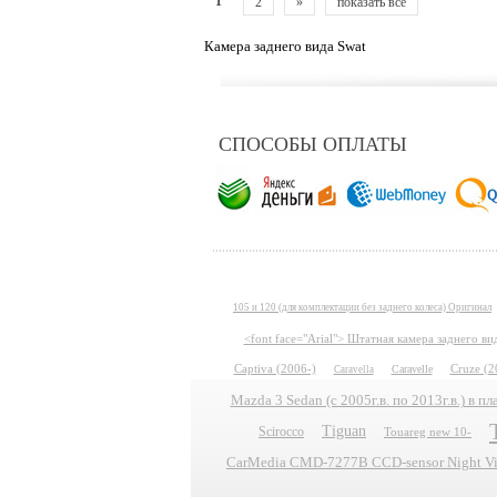
1
2
»
показать все
Камера заднего вида Swat
СПОСОБЫ ОПЛАТЫ
105 и 120 (для комплектации без заднего колеса) Оригинал
<font face="Arial"> Штатная камера заднего в
Captiva (2006-)
Caravelle
Cruze (2
Caravella
Mazda 3 Sedan (с 2005г.в. по 2013г.в.) в 
Tiguan
Scirocco
Touareg new 10-
CarMedia CMD-7277B CCD-sensor Night Vis