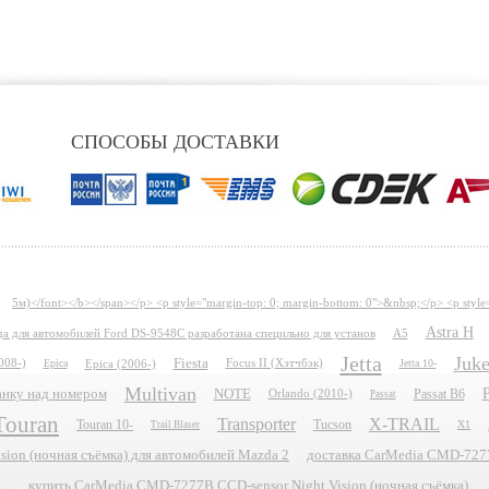
СПОСОБЫ ДОСТАВКИ
5м)</font></b></span></p> <p style="margin-top: 0; margin-bottom: 0">&nbsp;</p> <p style
Astra H
ида для автомобилей Ford DS-9548C разработана специльно для установ
A5
Jetta
Juk
Fiesta
008-)
Epica
Epica (2006-)
Focus II (Хэтчбэк)
Jetta 10-
Multivan
P
планку над номером
NOTE
Passat B6
Orlando (2010-)
Passat
Touran
Transporter
X-TRAIL
Touran 10-
Tucson
X1
Trail Blaser
ion (ночная съёмка) для автомобилей Mazda 2
доставка CarMedia CMD-7277B
купить CarMedia CMD-7277B CCD-sensor Night Vision (ночная съёмка)