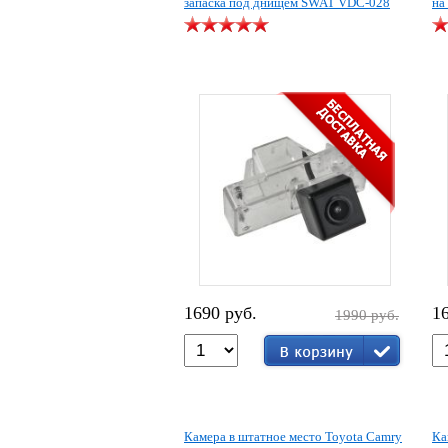
запаска под днищем SWAT VDC-028
на
1690 руб.
1
1990 руб.
Камера в штатное место Toyota Camry
Ка