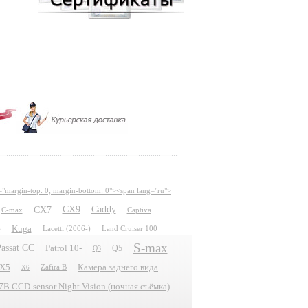
="margin-top: 0; margin-bottom: 0"><span lang="ru">
CX7
CX9
Caddy
C-max
Captiva
e
Kuga
Lacetti (2006-)
Land Cruiser 100
S-max
assat CC
Patrol 10-
Q5
Q3
X5
Камера заднего вида
Zafira B
X6
 CCD-sensor Night Vision (ночная съёмка)