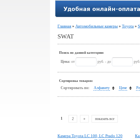
Главная
»
Автомобильные камеры
»
Toyota
»
SWAT
Поиск по данной категории:
Цена:
от
руб. - до
руб
Сортировка товаров:
Сортировать по:
Алфавиту
Цене
Ре
1
2
»
показать все
Камера Toyota LC 100, LC Prado 120
Ка