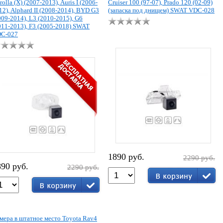
rolla (X) (2007-2013), Auris I (2006-
Cruiser 100 (97-07), Prado 120 (02-09)
12), Alphard II (2008-2014), BYD G3
(запаска под днищем) SWAT VDC-028
009-2014), L3 (2010-2015), G6
011-2013), F3 (2005-2018) SWAT
C-027
1890 руб.
2290 руб.
890 руб.
2290 руб.
мера в штатное место Toyota Rav4