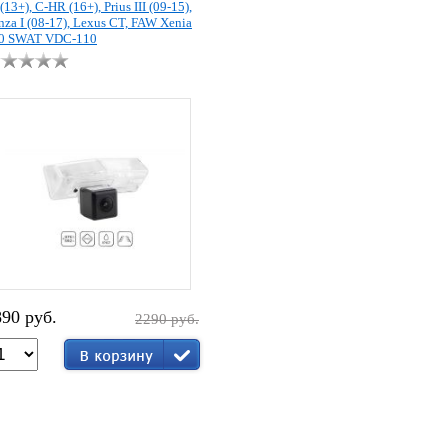
(13+), C-HR (16+), Prius III (09-15),
nza I (08-17), Lexus CT, FAW Xenia
0 SWAT VDC-110
890 руб.
2290 руб.