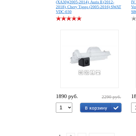
(XA30)(2005-2014), Auris II (2012-
IV 
2018), Chery Tiggo (2005-2016) SWAT
Ve
VDC-030
S8
1890 руб.
1
2290 руб.