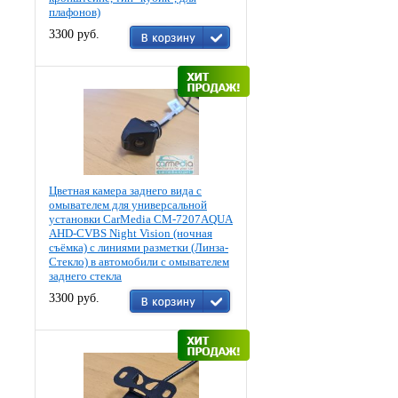
плафонов)
3300 руб.
Цветная камера заднего вида c
омывателем для универсальной
установки CarMedia CM-7207AQUA
AHD-CVBS Night Vision (ночная
съёмка) с линиями разметки (Линза-
Стекло) в автомобили с омывателем
заднего стекла
3300 руб.