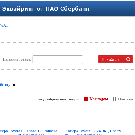
SWAT
.
Название товара:
йтингу
Каскадом
Вид отображения товаров:
Плиткой
мера Toyota LC Prado 120 запаска
Камера Toyota RAV4 06+, Cherry