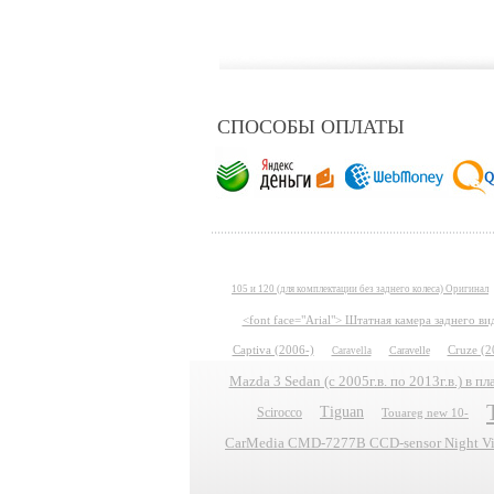
СПОСОБЫ ОПЛАТЫ
105 и 120 (для комплектации без заднего колеса) Оригинал
<font face="Arial"> Штатная камера заднего в
Captiva (2006-)
Caravelle
Cruze (2
Caravella
Mazda 3 Sedan (с 2005г.в. по 2013г.в.) в 
Tiguan
Scirocco
Touareg new 10-
CarMedia CMD-7277B CCD-sensor Night Vis