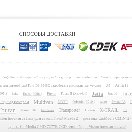
СПОСОБЫ ДОСТАВКИ
5м)</font></b></span></p> <p style="margin-top: 0; margin-bottom: 0">&nbsp;</p> <p style
Astra H
ида для автомобилей Ford DS-9548C разработана специльно для установ
A5
Jetta
Juk
Fiesta
008-)
Epica
Epica (2006-)
Focus II (Хэтчбэк)
Jetta 10-
Multivan
P
планку над номером
NOTE
Passat B6
Orlando (2010-)
Passat
Touran
Transporter
X-TRAIL
Touran 10-
Tucson
X1
Trail Blaser
ion (ночная съёмка) для автомобилей Mazda 2
доставка CarMedia CMD-7277B
купить CarMedia CMD-7277B CCD-sensor Night Vision (ночная съёмка)