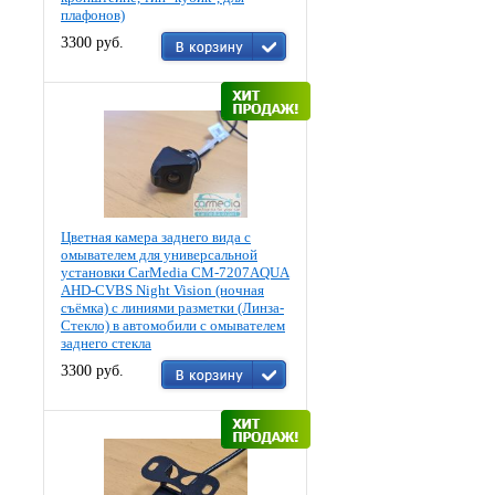
плафонов)
3300 руб.
Цветная камера заднего вида c
омывателем для универсальной
установки CarMedia CM-7207AQUA
AHD-CVBS Night Vision (ночная
съёмка) с линиями разметки (Линза-
Стекло) в автомобили с омывателем
заднего стекла
3300 руб.