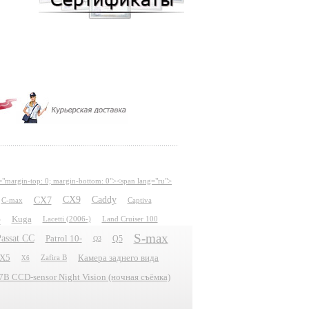
="margin-top: 0; margin-bottom: 0"><span lang="ru">
CX7
CX9
Caddy
C-max
Captiva
e
Kuga
Lacetti (2006-)
Land Cruiser 100
S-max
assat CC
Patrol 10-
Q5
Q3
X5
Камера заднего вида
Zafira B
X6
 CCD-sensor Night Vision (ночная съёмка)