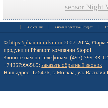
sensor Night 
О компании
Оплата и доставка /Возврат
Га
©
https://phantom-dvm.ru
2007-2024, Фирме
продукции Phantom компании Stopol
Звоните нам по телефонам: (495) 799-33-1
+74957996569:
заказать обратный звонок
Наш адрес: 125476, г. Москва, ул. Василия