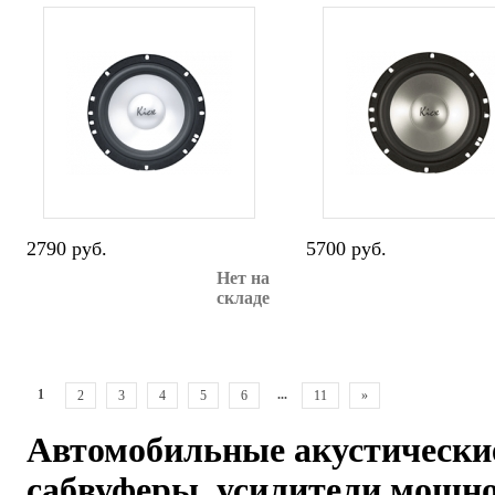
2790 руб.
5700 руб.
Нет на
складе
1
...
2
3
4
5
6
11
»
Автомобильные акустически
сабвуферы, усилители мощн