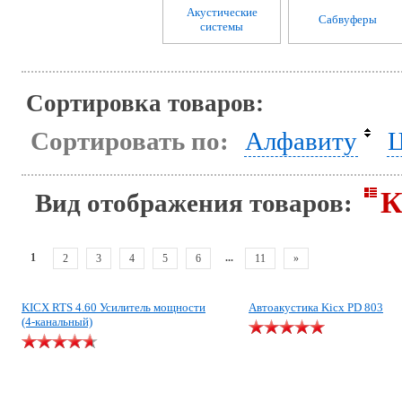
Акустические
Сабвуферы
системы
Сортировка товаров:
Сортировать по:
Алфавиту
Ц
К
Вид отображения товаров:
1
...
2
3
4
5
6
11
»
KICX RTS 4.60 Усилитель мощности
Автоакустика Kicx PD 803
(4-канальный)