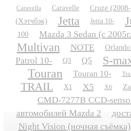
Cruze (2008-
Caravelle
Caravella
Jetta
J
(Хэтчбэк)
Jetta 10-
Mazda 3 Sedan (с 2005г
100
Multivan
NOTE
Orlando
S-ma
Patrol 10-
Q5
Q3
Touran
Touran 10-
Tra
TRAIL
X5
Za
X1
X6
CMD-7277B CCD-sensor N
автомобилей Mazda 2
дост
Night Vision (ночная съёмка)